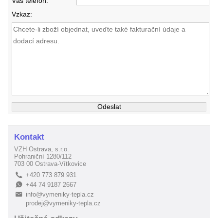
Váš telefon:
Vzkaz:
Kontakt
VZH Ostrava, s.r.o.
Pohraniční 1280/112
703 00 Ostrava-Vítkovice
+420 773 879 931
L
+44 74 9187 2667
E
info@vymeniky-tepla.cz
B
prodej@vymeniky-tepla.cz