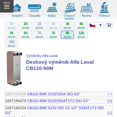
MENU
Vytápění
Čerpadla
Soláry
Chlazení
Bazény
Průmysl
mladiny
16
20
24
30
38
46
▼
desek
desek
desek
desek
desek
desek
54
64
70
76
90
120
desek
desek
desek
desek
desek
desek
150
desek
Výměníky Alfa Laval
Deskový výměník Alfa Laval
CB110-90M
3287101596
CB110-90M S1S2S3S4 ISO G2"
[+]
3287184479
CB110-90M S1S2S3S4T1T2 ISO G2"
[+]
3287184154
CB110-90M S1S2 ISO G2 1/2" S3S4T1T2 ISO
G2"
[–]