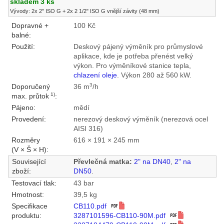
skladem 3 ks
Vývody: 2x 2" ISO G + 2x 2 1/2" ISO G vnější závity (48 mm)
Dopravné +
100 Kč
balné:
Použití:
Deskový pájený výměník pro průmyslové
aplikace, kde je potřeba přenést velký
výkon. Pro výměníkové stanice tepla,
chlazení oleje
. Výkon 280 až 560 kW.
3
Doporučený
36 m
/h
1)
max. průtok
:
Pájeno:
mědí
Provedení:
nerezový deskový výměník (nerezová ocel
AISI 316)
Rozměry
616 × 191 × 245 mm
(V × Š × H):
Související
Převlečná matka:
2" na DN40
,
2" na
zboží:
DN50
.
Testovací tlak:
43 bar
Hmotnost:
39,5 kg
Specifikace
CB110.pdf
produktu:
3287101596-CB110-90M.pdf