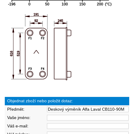
Objednat zboží nebo položit dotaz:
Předmět:
Vaše jméno:
Váš e-mail: