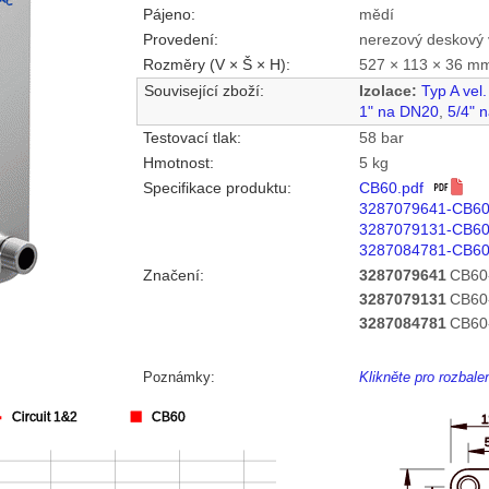
Pájeno:
mědí
Provedení:
nerezový deskový 
Rozměry (V × Š × H):
527 × 113 × 36 m
Související zboží:
Izolace:
Typ A vel
1" na DN20
,
5/4" 
Testovací tlak:
58 bar
Hmotnost:
5 kg
Specifikace produktu:
CB60.pdf
3287079641-CB6
3287079131-CB6
3287084781-CB60
Značení:
3287079641
CB60
3287079131
CB60
3287084781
CB60
Poznámky:
Klikněte pro rozbal