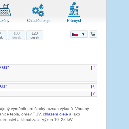
azény
Chladiče oleje
Průmysl
0
100
120
▼
ek
desek
desek
O G1"
[–]
 G1"
[+]
[+]
pájený výměník pro široký rozsah výkonů. Vhodný
anice tepla, ohřev TUV,
chlazení oleje
a jako
dírenství a klimatizaci. Výkon 10–25 kW.