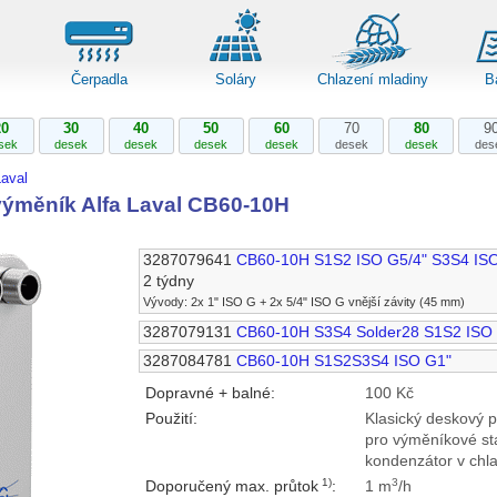
Čerpadla
Soláry
Chlazení mladiny
B
20
30
40
50
60
70
80
9
sek
desek
desek
desek
desek
desek
desek
des
aval
ýměník Alfa Laval CB60-10H
3287079641
CB60-10H S1S2 ISO G5/4" S3S4 IS
2 týdny
Vývody: 2x 1" ISO G + 2x 5/4" ISO G vnější závity (45 mm)
3287079131
CB60-10H S3S4 Solder28 S1S2 ISO
3287084781
CB60-10H S1S2S3S4 ISO G1"
Dopravné + balné:
100 Kč
Použití:
Klasický deskový 
pro výměníkové st
kondenzátor v chla
1)
3
Doporučený max. průtok
:
1 m
/h