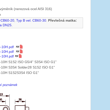
výměník (nerezová ocel AISI 316)
m
. CB60-20
,
Typ B vel. CB60-30
.
Převlečná matka:
na DN25
.
0-10H.pdf
0-10H.pdf
-10H.pdf
-10H S1S2 ISO G5/4" S3S4 ISO G1"
-10H S3S4 Solder28 S1S2 ISO G1"
-10H S1S2S3S4 ISO G1"
ení poznámek