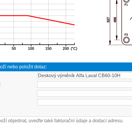
oží nebo položit dotaz:
: