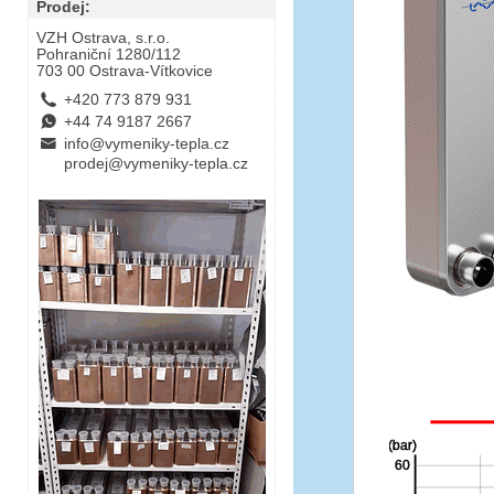
Prodej:
VZH Ostrava, s.r.o.
Pohraniční 1280/112
703 00 Ostrava-Vítkovice
L
+420 773 879 931
E
+44 74 9187 2667
B
info@vymeniky-tepla.cz
prodej@vymeniky-tepla.cz