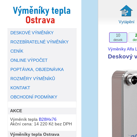
Vytápění
DESKOVÉ VÝMĚNÍKY
10
desek
de
ROZEBÍRATELNÉ VÝMĚNÍKY
Výměníky Alfa L
CENÍK
Deskový v
ONLINE VÝPOČET
POPTÁVKA, OBJEDNÁVKA
ROZMĚRY VÝMĚNÍKŮ
KONTAKT
OBCHODNÍ PODMÍNKY
AKCE
Výměník tepla
B28Hx76
Akční cena: 14 220 Kč bez DPH
Výměníky tepla Ostrava