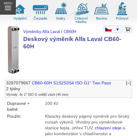
MENU
Vytápění
Čerpadla
Soláry
Chlazení
Bazény
Průmysl
mladiny
▼
Výměníky Alfa Laval
/
CB60H
Deskový výměník Alfa Laval CB60-
60H
3287079667
CB60-60H S1S2S3S4 ISO G1" Two Pass
[–]
2 týdny
Vývody: 4x 1" ISO G vnější závit (45 mm)
Dopravné +
100 Kč
balné:
Použití:
Klasický deskový pájený výměník pro široký
rozsah výkonů. Vhodný pro výměníkové
stanice tepla, ohřev TUV,
chlazení oleje
a
jako kondenzátor v chladírenství a