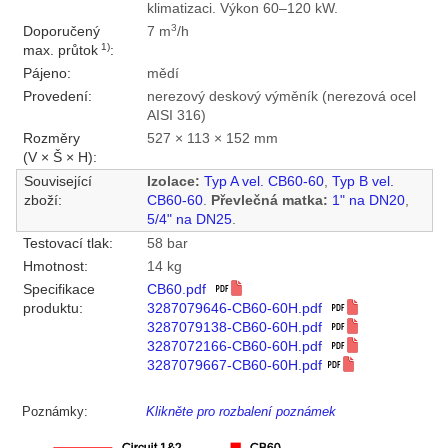
klimatizaci. Výkon 60–120 kW.
3
Doporučený
7 m
/h
1)
max. průtok
:
Pájeno:
mědí
Provedení:
nerezový deskový výměník (nerezová ocel
AISI 316)
Rozměry
527 × 113 × 152 mm
(V × Š × H):
Související
Izolace:
Typ A vel. CB60-60
,
Typ B vel.
zboží:
CB60-60
.
Převlečná matka:
1" na DN20
,
5/4" na DN25
.
Testovací tlak:
58 bar
Hmotnost:
14 kg
Specifikace
CB60.pdf
produktu:
3287079646-CB60-60H.pdf
3287079138-CB60-60H.pdf
3287072166-CB60-60H.pdf
3287079667-CB60-60H.pdf
Poznámky:
Klikněte pro rozbalení poznámek