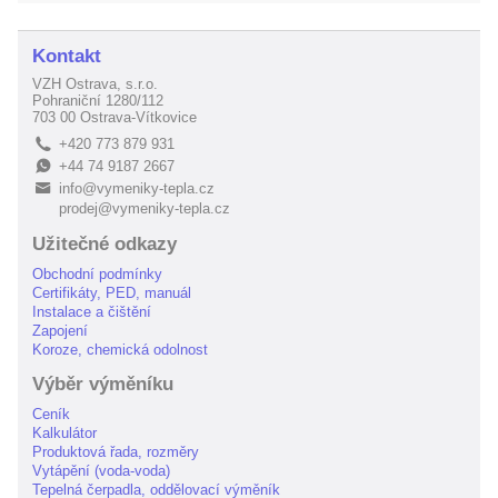
Kontakt
VZH Ostrava, s.r.o.
Pohraniční 1280/112
703 00 Ostrava-Vítkovice
+420 773 879 931
L
+44 74 9187 2667
E
info@vymeniky-tepla.cz
B
prodej@vymeniky-tepla.cz
Užitečné odkazy
Obchodní podmínky
Certifikáty, PED, manuál
Instalace a čištění
Zapojení
Koroze, chemická odolnost
Výběr výměníku
Ceník
Kalkulátor
Produktová řada, rozměry
Vytápění (voda-voda)
Tepelná čerpadla, oddělovací výměník