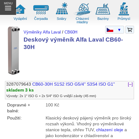
MENU
Vytápění
Čerpadla
Soláry
Chlazení
Bazény
Průmysl
mladiny
▼
Výměníky Alfa Laval
/
CB60H
Deskový výměník Alfa Laval CB60-
30H
3287079643
CB60-30H S1S2 ISO G5/4" S3S4 ISO G1"
[–]
skladem 3 ks
Vývody: 2x 1" ISO G + 2x 5/4" ISO G vnější závity (45 mm)
Dopravné +
100 Kč
balné:
Použití:
Klasický deskový pájený výměník pro široký
rozsah výkonů. Vhodný pro výměníkové
stanice tepla, ohřev TUV,
chlazení oleje
a
jako kondenzátor v chladírenství a