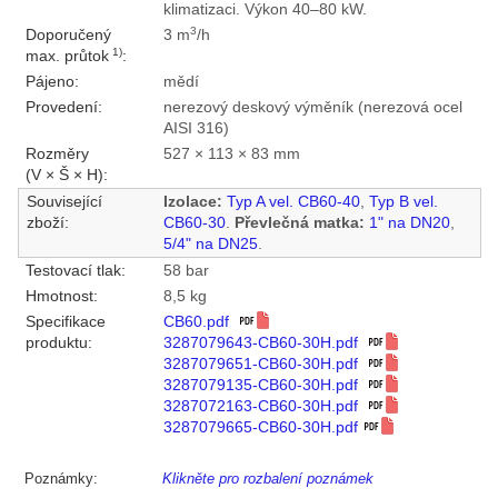
klimatizaci. Výkon 40–80 kW.
3
Doporučený
3 m
/h
1)
max. průtok
:
Pájeno:
mědí
Provedení:
nerezový deskový výměník (nerezová ocel
AISI 316)
Rozměry
527 × 113 × 83 mm
(V × Š × H):
Související
Izolace:
Typ A vel. CB60-40
,
Typ B vel.
zboží:
CB60-30
.
Převlečná matka:
1" na DN20
,
5/4" na DN25
.
Testovací tlak:
58 bar
Hmotnost:
8,5 kg
Specifikace
CB60.pdf
produktu:
3287079643-CB60-30H.pdf
3287079651-CB60-30H.pdf
3287079135-CB60-30H.pdf
3287072163-CB60-30H.pdf
3287079665-CB60-30H.pdf
Poznámky:
Klikněte pro rozbalení poznámek