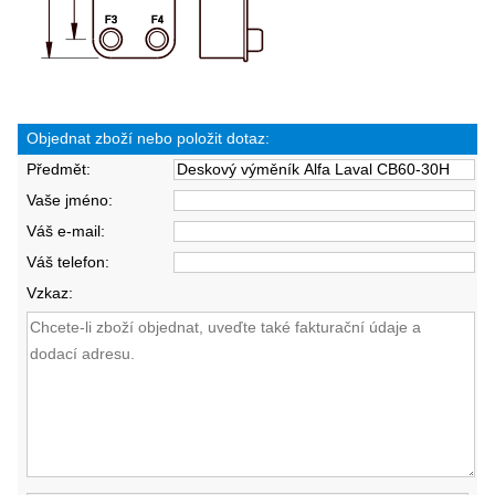
Objednat zboží nebo položit dotaz:
Předmět:
Vaše jméno:
Váš e-mail:
Váš telefon:
Vzkaz: