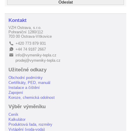
Kontakt
VZH Ostrava, s.r.o.
Pohraniční 1280/112
703 00 Ostrava-Vítkovice
+420 773 879 931
L
+44 74 9187 2667
E
info@vymeniky-tepla.cz
B
prodej@vymeniky-tepla.cz
Užitečné odkazy
Obchodní podmínky
Certifikáty, PED, manuál
Instalace a čištění
Zapojení
Koroze, chemická odolnost
Výběr výměníku
Ceník
Kalkulátor
Produktová řada, rozměry
Vytápění (voda-voda)