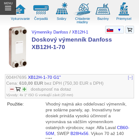
MENU
Vykurovanie
Čerpadlá
Soláry
Chladenie
Bazény
Priemysel
mladiny
▼
Výmenníky Danfoss
/
XB12H-1
Doskový výmenník Danfoss
XB12H-1-70
004H7695
XB12H-1-70 G1"
[–]
Cena:
610,00 EUR
bez DPH
(750,30 EUR s DPH)
dostupnosť na dotaz
Vývody: 4x 1" ISO G vonkajší závit (20 mm)
Použitie:
Vhodný najmä ako oddeľovací výmenník,
pre solárne panely, ap. Inovatívny tvar
dosiek prináša vysokú účinnosť a
vyrovnáva sa väčším výmenníkom
ostatných výrobcov, napr. Alfa Laval
CB60-
50M
, SWEP
B28Hx56
. Výkon 70 až 140