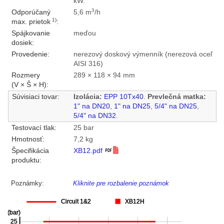
kW.
3
Odporúčaný
5,6 m
/h
1)
max. prietok
:
Spájkovanie
meďou
dosiek:
Provedenie:
nerezový doskový výmenník (nerezová oceľ
AISI 316)
Rozmery
289 × 118 × 94 mm
(V × Š × H):
Súvisiaci tovar:
Izolácia:
EPP 10Tx40
.
Prevlečná matka:
1" na DN20
,
1" na DN25
,
5/4" na DN25
,
5/4" na DN32
.
Testovací tlak:
25 bar
Hmotnosť:
7,2 kg
Špecifikácia
XB12.pdf
produktu:
Poznámky:
Kliknite pre rozbalenie poznámok