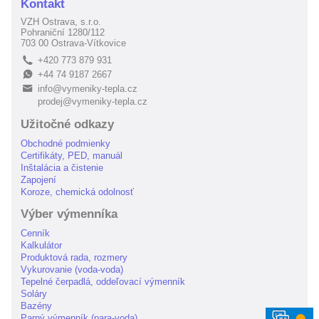
Kontakt
VZH Ostrava, s.r.o.
Pohraniční 1280/112
703 00 Ostrava-Vítkovice
+420 773 879 931
L
+44 74 9187 2667
E
info@vymeniky-tepla.cz
B
prodej@vymeniky-tepla.cz
Užitočné odkazy
Obchodné podmienky
Certifikáty, PED, manuál
Inštalácia a čistenie
Zapojení
Koroze, chemická odolnosť
Výber výmenníka
Cenník
Kalkulátor
Produktová rada, rozmery
Vykurovanie (voda-voda)
Tepelné čerpadlá, oddeľovací výmenník
Soláry
Bazény
⬤
Parný výmenník (para-voda)