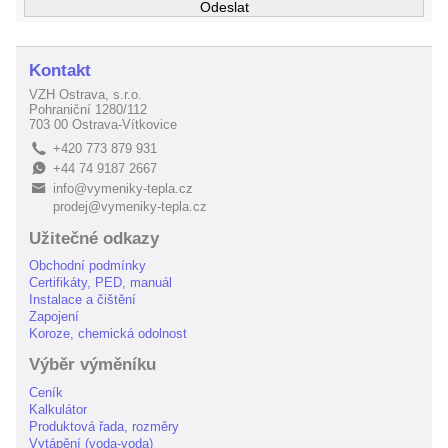
Kontakt
VZH Ostrava, s.r.o.
Pohraniční 1280/112
703 00 Ostrava-Vítkovice
+420 773 879 931
L
+44 74 9187 2667
E
info@vymeniky-tepla.cz
B
prodej@vymeniky-tepla.cz
Užitečné odkazy
Obchodní podmínky
Certifikáty, PED, manuál
Instalace a čištění
Zapojení
Koroze, chemická odolnost
Výběr výměníku
Ceník
Kalkulátor
Produktová řada, rozměry
Vytápění (voda-voda)