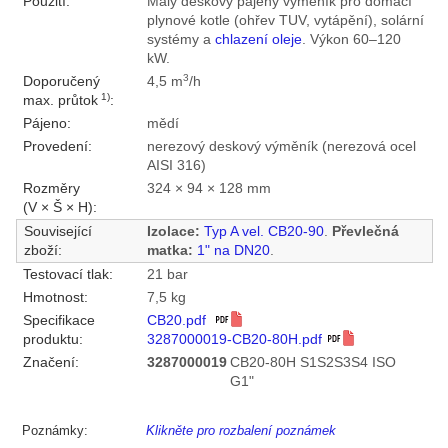
Použití:
Malý deskový pájený výměník pro domácí
plynové kotle (ohřev TUV, vytápění), solární
systémy a
chlazení oleje
. Výkon 60–120
kW.
3
Doporučený
4,5 m
/h
1)
max. průtok
:
Pájeno:
mědí
Provedení:
nerezový deskový výměník (nerezová ocel
AISI 316)
Rozměry
324 × 94 × 128 mm
(V × Š × H):
Související
Izolace:
Typ A vel. CB20-90
.
Převlečná
zboží:
matka:
1" na DN20
.
Testovací tlak:
21 bar
Hmotnost:
7,5 kg
Specifikace
CB20.pdf
produktu:
3287000019-CB20-80H.pdf
Značení:
3287000019
CB20-80H S1S2S3S4 ISO
G1"
Poznámky:
Klikněte pro rozbalení poznámek