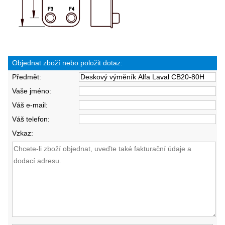
Objednat zboží nebo položit dotaz:
Předmět:
Vaše jméno:
Váš e-mail:
Váš telefon:
Vzkaz: