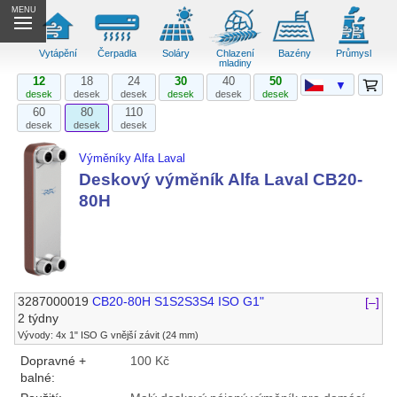
MENU
Vytápění
Čerpadla
Soláry
Chlazení
Bazény
Průmysl
mladiny
12
18
24
30
40
50
▼
desek
desek
desek
desek
desek
desek
60
80
110
desek
desek
desek
Výměníky Alfa Laval
Deskový výměník Alfa Laval CB20-
80H
3287000019
CB20-80H S1S2S3S4 ISO G1"
[–]
2 týdny
Vývody: 4x 1" ISO G vnější závit (24 mm)
Dopravné +
100 Kč
balné: