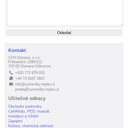
Kontakt
VZH Ostrava, s.r.o.
Pohraniční 1280/112
703 00 Ostrava-Vítkovice
+420 773 879 931
L
+44 74 9187 2667
E
info@vymeniky-tepla.cz
B
prodej@vymeniky-tepla.cz
Užitečné odkazy
Obchodní podmínky
Certifikáty, PED, manuál
Instalace a čištění
Zapojení
Koroze, chemická odolnost