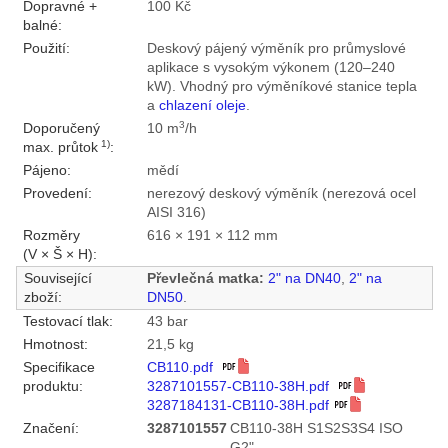
Dopravné +
100 Kč
balné:
Použití:
Deskový pájený výměník pro průmyslové
aplikace s vysokým výkonem (120–240
kW). Vhodný pro výměníkové stanice tepla
a
chlazení oleje
.
3
Doporučený
10 m
/h
1)
max. průtok
:
Pájeno:
mědí
Provedení:
nerezový deskový výměník (nerezová ocel
AISI 316)
Rozměry
616 × 191 × 112 mm
(V × Š × H):
Související
Převlečná matka:
2" na DN40
,
2" na
zboží:
DN50
.
Testovací tlak:
43 bar
Hmotnost:
21,5 kg
Specifikace
CB110.pdf
produktu:
3287101557-CB110-38H.pdf
3287184131-CB110-38H.pdf
Značení:
3287101557
CB110-38H S1S2S3S4 ISO
G2"