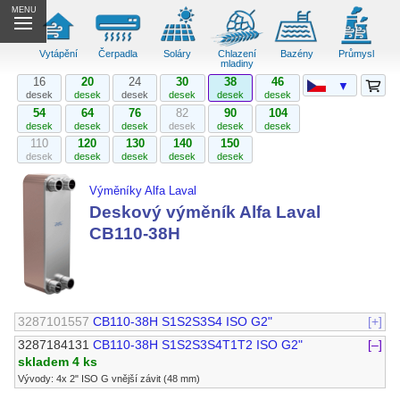
MENU
Vytápění
Čerpadla
Soláry
Chlazení
Bazény
Průmysl
mladiny
16
20
24
30
38
46
▼
desek
desek
desek
desek
desek
desek
54
64
76
82
90
104
desek
desek
desek
desek
desek
desek
110
120
130
140
150
desek
desek
desek
desek
desek
Výměníky Alfa Laval
Deskový výměník Alfa Laval
CB110-38H
3287101557
CB110-38H S1S2S3S4 ISO G2"
[+]
3287184131
CB110-38H S1S2S3S4T1T2 ISO G2"
[–]
skladem 4 ks
Vývody: 4x 2" ISO G vnější závit (48 mm)