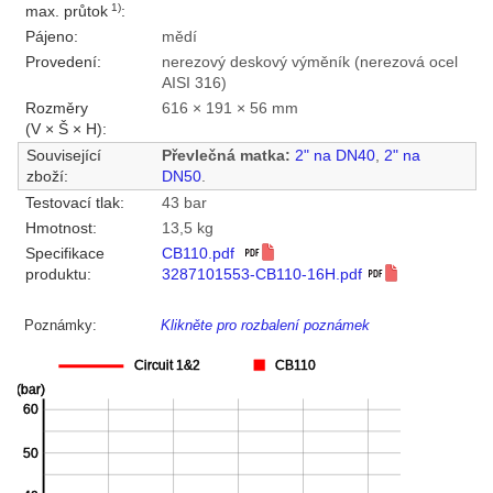
1)
max. průtok
:
Pájeno:
mědí
Provedení:
nerezový deskový výměník (nerezová ocel
AISI 316)
Rozměry
616 × 191 × 56 mm
(V × Š × H):
Související
Převlečná matka:
2" na DN40
,
2" na
zboží:
DN50
.
Testovací tlak:
43 bar
Hmotnost:
13,5 kg
Specifikace
CB110.pdf
produktu:
3287101553-CB110-16H.pdf
Poznámky:
Klikněte pro rozbalení poznámek