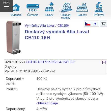
MENU
Vytápění
Čerpadla
Soláry
Chlazení
Bazény
Průmysl
mladiny
▼
Výměníky Alfa Laval
/
CB110H
Deskový výměník Alfa Laval
CB110-16H
3287101553
CB110-16H S1S2S3S4 ISO G2"
[–]
2 týdny
Vývody: 4x 2" ISO G vnější závit (48 mm)
Dopravné +
100 Kč
balné:
Použití:
Deskový pájený výměník pro průmyslové
aplikace s vysokým výkonem (50–100 kW).
Vhodný pro výměníkové stanice tepla a
chlazení oleje
.
3
Doporučený
4 m
/h