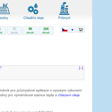
azény
Chladiče oleje
Průmysl
6
82
90
104
▼
ek
desek
desek
desek
2"
[–]
měník pro průmyslové aplikace s vysokým výkonem
dný pro výměníkové stanice tepla a
chlazení oleje
.