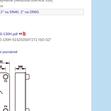
výměník (nerezová ocel AISI 316)
mm
2" na DN40
,
2" na DN50
.
0-130H.pdf
0-130H S1S2S3S4T1T2 ISO G2"
ení poznámek