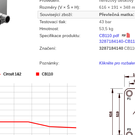
Provedení:
nerezový deskový 
Rozměry (V × Š × H):
616 × 191 × 348 
Související zboží:
Převlečná matka:
Testovací tlak:
43 bar
Hmotnost:
53,5 kg
Specifikace produktu:
CB110.pdf
3287184140-CB11
Značení:
3287184140
CB11
Poznámky:
Klikněte pro rozbal