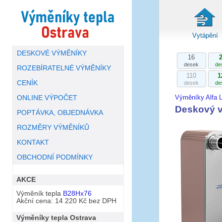
Vytápění
DESKOVÉ VÝMĚNÍKY
16
desek
de
ROZEBÍRATELNÉ VÝMĚNÍKY
110
1
CENÍK
desek
de
Výměníky Alfa L
ONLINE VÝPOČET
Deskový v
POPTÁVKA, OBJEDNÁVKA
ROZMĚRY VÝMĚNÍKŮ
KONTAKT
OBCHODNÍ PODMÍNKY
AKCE
Výměník tepla
B28Hx76
Akční cena: 14 220 Kč bez DPH
Výměníky tepla Ostrava