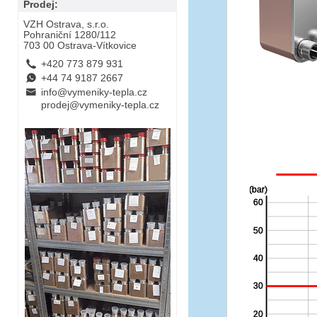
Prodej:
VZH Ostrava, s.r.o.
Pohraniční 1280/112
703 00 Ostrava-Vítkovice
L
+420 773 879 931
E
+44 74 9187 2667
B
info@vymeniky-tepla.cz
prodej@vymeniky-tepla.cz