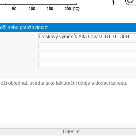
oží nebo položit dotaz:
: