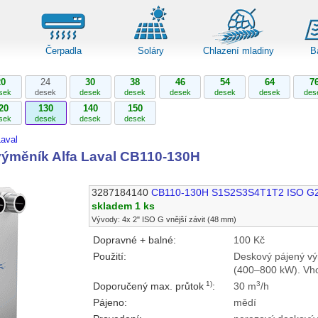
Čerpadla
Soláry
Chlazení mladiny
B
20
24
30
38
46
54
64
7
sek
desek
desek
desek
desek
desek
desek
des
20
130
140
150
sek
desek
desek
desek
aval
ýměník Alfa Laval CB110-130H
3287184140
CB110-130H S1S2S3S4T1T2 ISO G
skladem 1 ks
Vývody: 4x 2" ISO G vnější závit (48 mm)
Dopravné + balné:
100 Kč
Použití:
Deskový pájený vý
(400–800 kW). Vho
1)
3
Doporučený max. průtok
:
30 m
/h
Pájeno:
mědí