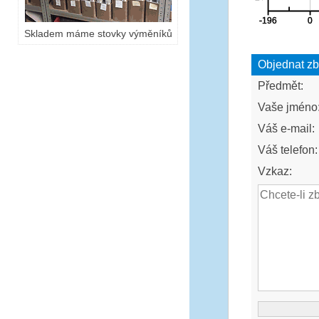
Skladem máme stovky výměníků
Objednat zb
Předmět:
Vaše jméno
Váš e-mail:
Váš telefon:
Vzkaz: