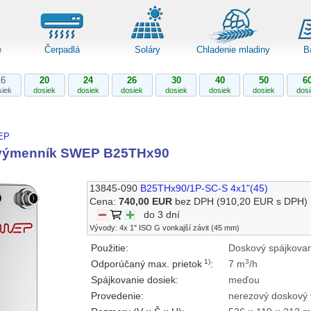
e
Čerpadlá
Soláry
Chladenie mladiny
B
16
20
24
26
30
40
50
6
siek
dosiek
dosiek
dosiek
dosiek
dosiek
dosiek
dos
EP
výmenník SWEP B25THx90
13845-090
B25THx90/1P-SC-S 4x1"(45)
Cena:
740,00 EUR
bez DPH
(910,20 EUR s DPH)
do 3 dní
Vývody: 4x 1" ISO G vonkajší závit (45 mm)
Použitie:
Doskový spájkovan
1)
3
Odporúčaný max. prietok
:
7 m
/h
Spájkovanie dosiek:
meďou
Provedenie:
nerezový doskový 