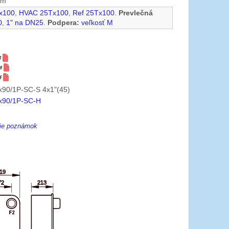
mm
x100
,
HVAC 25Tx100
,
Ref 25Tx100
.
Prevlečná
0
,
1" na DN25
.
Podpera:
veľkosť M
90/1P-SC-S 4x1"(45)
x90/1P-SC-H
enie poznámok