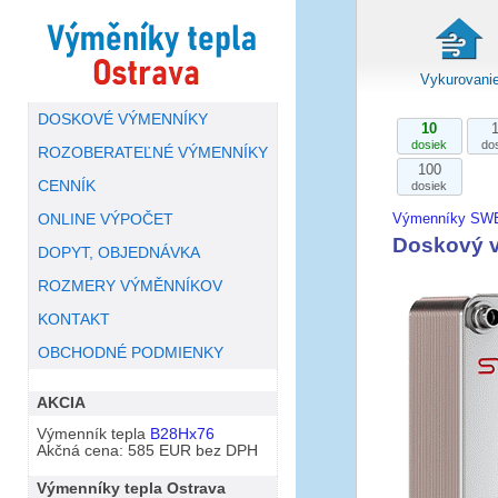
Vykurovani
DOSKOVÉ VÝMENNÍKY
10
dosiek
do
ROZOBERATEĽNÉ VÝMENNÍKY
100
CENNÍK
dosiek
Výmenníky SW
ONLINE VÝPOČET
Doskový 
DOPYT, OBJEDNÁVKA
ROZMERY VÝMĚNNÍKOV
KONTAKT
OBCHODNÉ PODMIENKY
AKCIA
Výmenník tepla
B28Hx76
Akčná cena: 585 EUR bez DPH
Výmenníky tepla Ostrava