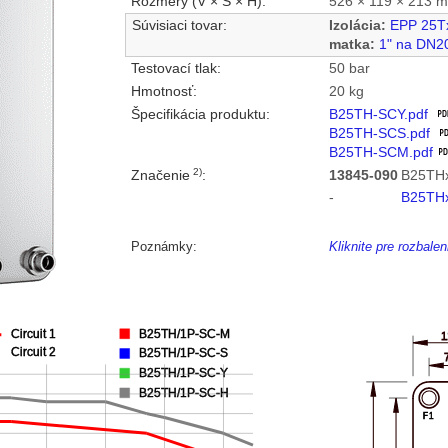
Rozmery (V × Š × H):
526 × 119 × 213 
Súvisiaci tovar:
Izolácia:
EPP 25T
matka:
1" na DN2
Testovací tlak:
50 bar
Hmotnosť:
20 kg
Špecifikácia produktu:
B25TH-SCY.pdf
B25TH-SCS.pdf
B25TH-SCM.pdf
2)
Značenie
:
13845-090
B25THx
-
B25TH
Poznámky:
Kliknite pre rozbal