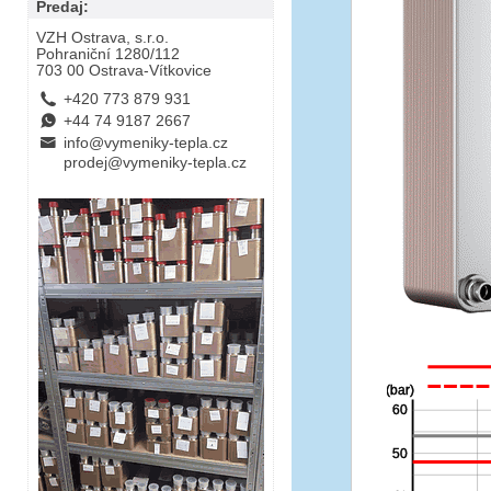
Predaj:
VZH Ostrava, s.r.o.
Pohraniční 1280/112
703 00 Ostrava-Vítkovice
L
+420 773 879 931
E
+44 74 9187 2667
B
info@vymeniky-tepla.cz
prodej@vymeniky-tepla.cz