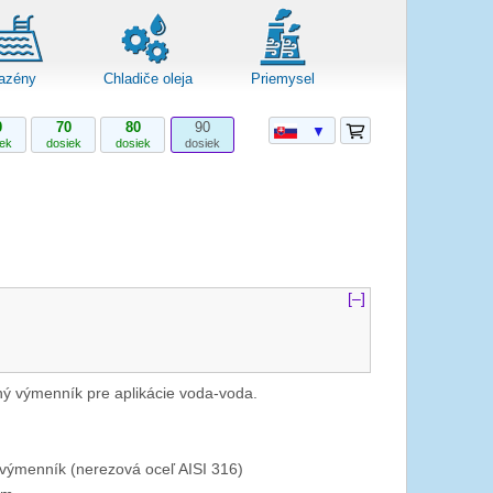
azény
Chladiče oleja
Priemysel
0
70
80
90
▼
iek
dosiek
dosiek
dosiek
[–]
ý výmenník pre aplikácie voda-voda.
výmenník (nerezová oceľ AISI 316)