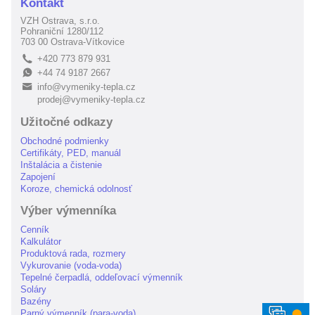
Kontakt
VZH Ostrava, s.r.o.
Pohraniční 1280/112
703 00 Ostrava-Vítkovice
+420 773 879 931
L
+44 74 9187 2667
E
info@vymeniky-tepla.cz
B
prodej@vymeniky-tepla.cz
Užitočné odkazy
Obchodné podmienky
Certifikáty, PED, manuál
Inštalácia a čistenie
Zapojení
Koroze, chemická odolnosť
Výber výmenníka
Cenník
Kalkulátor
Produktová rada, rozmery
Vykurovanie (voda-voda)
Tepelné čerpadlá, oddeľovací výmenník
Soláry
Bazény
⬤
Parný výmenník (para-voda)