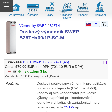
MENU
Vykurovanie
Čerpadlá
Soláry
Chladenie
Bazény
Priemysel
mladiny
▼
Výmenníky SWEP
/
B25TH
Doskový výmenník SWEP
B25THx60/1P-SC-M
13845-060
B25THx60/1P-SC-S 4x1"(45)
[–]
Cena:
570,00 EUR
bez DPH
(701,10 EUR s DPH)
skladom 3 ks
Vývody: 4x 1" ISO G vonkajší závit (45 mm)
Použitie:
Doskový spájkovaný výmenník pre aplikácie
voda-voda, olej-voda (PWO B25T-60);
vhodný aj ako kondenzátor pre väčšie
výkony, napríklad pre kondenzačné
jednotky v chladiacich zariadeniach, pre
tepelné čerpadlá
25 kW
ap.