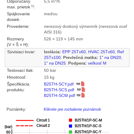
3
Odporúčaný
5,5 m
/h
1)
max. prietok
:
Spájkovanie
meďou
dosiek:
Provedenie:
nerezový doskový výmenník (nerezová oceľ
AISI 316)
Rozmery
526 × 119 × 145 mm
(V × Š × H):
Súvisiaci tovar:
Izolácia:
EPP 25Tx60
,
HVAC 25Tx60
,
Ref
25Tx100
.
Prevlečná matka:
1" na DN20
,
1" na DN25
.
Podpera:
veľkosť M
Testovací tlak:
50 bar
Hmotnosť:
15 kg
Špecifikácia
B25TH-SCY.pdf
produktu:
B25TH-SCS.pdf
B25TH-SCM.pdf
Poznámky:
Kliknite pre rozbalenie poznámok