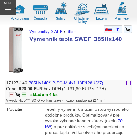
MENU
Vykurovanie
Čerpadlá
Soláry
Chladenie
Bazény
Priemysel
mladiny
▼
Výmenníky SWEP
/
B85H
Výmenník tepla SWEP B85Hx140
17127-140
B85Hx140/1P-SC-M 4x1 1/4"&28U(27)
[–]
Cena:
920,00 EUR
bez DPH
(1 131,60 EUR s DPH)
skladom 4 ks
Vývody: 4x 5/4" ISO G vonkajší závit (možno i spájkovať) (27 mm)
Použitie:
Tepelný výmenník s účinnosťou vyššou ako
obdobné produkty. Optimalizovaný pre
vysoko výkonné kondenzátory (okolo
70
kW
) a pre aplikácie s veľkými nárokmi na
prenos tepla. Veľké otvory ho predurčujú