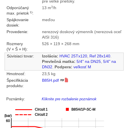
pre veľké prietoky.
3
Odporúčaný
13 m
/h
1)
max. prietok
:
Spájkovanie
meďou
dosiek:
Provedenie:
nerezový doskový výmenník (nerezová oceľ
AISI 316)
Rozmery
526 × 119 × 268 mm
(V × Š × H):
Súvisiaci tovar:
Izolácia:
HVAC 25Tx120
,
Ref 28x140
.
Prevlečná matka:
5/4" na DN25
,
5/4" na
DN32
.
Podpera:
veľkosť M
Hmotnosť:
23,5 kg
Špecifikácia
B85H.pdf
produktu:
Poznámky:
Kliknite pre rozbalenie poznámok