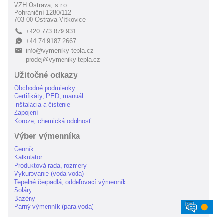
VZH Ostrava, s.r.o.
Pohraniční 1280/112
703 00 Ostrava-Vítkovice
+420 773 879 931
L
+44 74 9187 2667
E
info@vymeniky-tepla.cz
B
prodej@vymeniky-tepla.cz
Užitočné odkazy
Obchodné podmienky
Certifikáty, PED, manuál
Inštalácia a čistenie
Zapojení
Koroze, chemická odolnosť
Výber výmenníka
Cenník
Kalkulátor
Produktová rada, rozmery
Vykurovanie (voda-voda)
Tepelné čerpadlá, oddeľovací výmenník
Soláry
Bazény
⬤
Parný výmenník (para-voda)