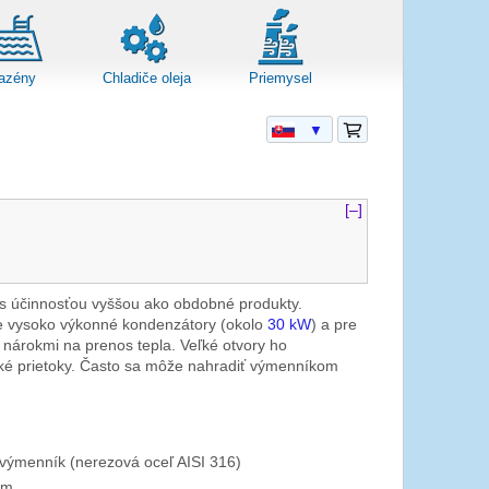
azény
Chladiče oleja
Priemysel
▼
[–]
s účinnosťou vyššou ako obdobné produkty.
e vysoko výkonné kondenzátory (okolo
30 kW
) a pre
i nárokmi na prenos tepla. Veľké otvory ho
ľké prietoky. Často sa môže nahradiť výmenníkom
výmenník (nerezová oceľ AISI 316)
mm