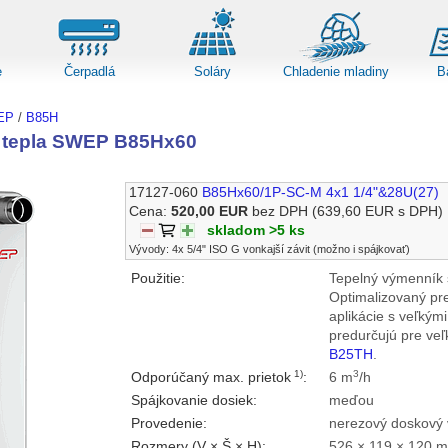
e
Čerpadlá
Soláry
Chladenie mladiny
B
EP
/
B85H
 tepla SWEP B85Hx60
17127-060
B85Hx60/1P-SC-M 4x1 1/4"&28U(27)
Cena:
520,00 EUR
bez DPH
(639,60 EUR s DPH)
skladom >5 ks
Vývody: 4x 5/4" ISO G vonkajší závit (možno i spájkovať)
Použitie:
Tepelný výmenník 
Optimalizovaný pr
aplikácie s veľkým
predurčujú pre ve
B25TH
.
1)
3
Odporúčaný max. prietok
:
6 m
/h
Spájkovanie dosiek:
meďou
Provedenie:
nerezový doskový 
Rozmery (V × Š × H):
526 × 119 × 120 