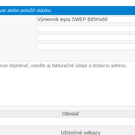
var alebo položiť otázku:
Užitočné odkazy