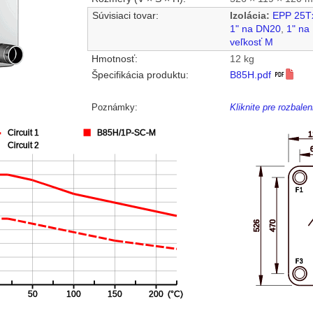
Súvisiaci tovar:
Izolácia:
EPP 25T
1" na DN20
,
1" na
veľkosť M
Hmotnosť:
12 kg
Špecifikácia produktu:
B85H.pdf
Poznámky:
Kliknite pre rozbal