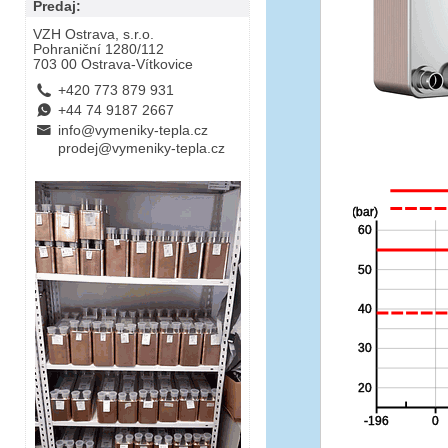
Predaj:
VZH Ostrava, s.r.o.
Pohraniční 1280/112
703 00 Ostrava-Vítkovice
L
+420 773 879 931
E
+44 74 9187 2667
B
info@vymeniky-tepla.cz
prodej@vymeniky-tepla.cz