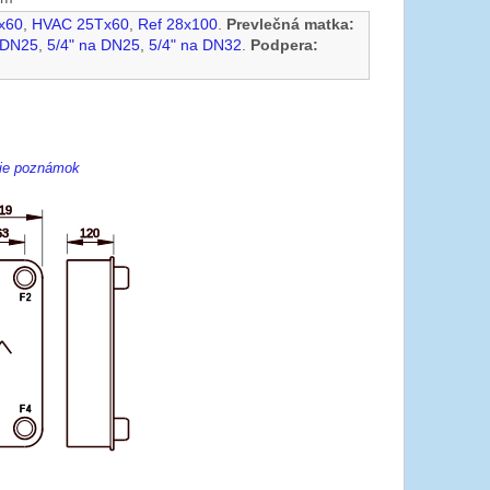
x60
,
HVAC 25Tx60
,
Ref 28x100
.
Prevlečná matka:
 DN25
,
5/4" na DN25
,
5/4" na DN32
.
Podpera:
enie poznámok