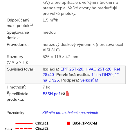
kW) a pre aplikácie s veľkými nárokmi na
prenos tepla. Veľké otvory ho predurčujú
pre veľké prietoky.
3
Odporúčaný
1,5 m
/h
1)
max. prietok
:
Spájkovanie
meďou
dosiek:
Provedenie:
nerezový doskový výmenník (nerezová oceľ
AISI 316)
Rozmery
526 × 119 × 47 mm
(V × Š × H):
Súvisiaci tovar:
Izolácia:
EPP 25Tx20
,
HVAC 25Tx20
,
Ref
28x40
.
Prevlečná matka:
1" na DN20
,
1"
na DN25
.
Podpera:
veľkosť M
Hmotnosť:
7 kg
Špecifikácia
B85H.pdf
produktu:
Poznámky:
Kliknite pre rozbalenie poznámok