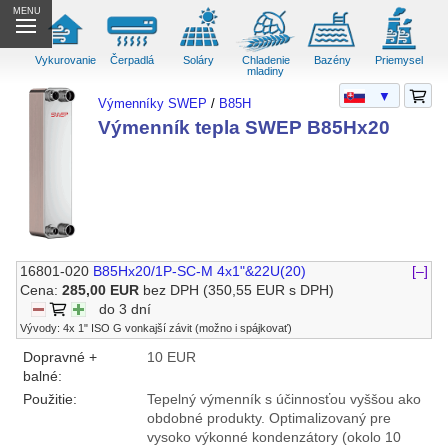
MENU
Vykurovanie
Čerpadlá
Soláry
Chladenie
Bazény
Priemysel
mladiny
▼
Výmenníky SWEP
/
B85H
Výmenník tepla SWEP B85Hx20
16801-020
B85Hx20/1P-SC-M 4x1"&22U(20)
[–]
Cena:
285,00 EUR
bez DPH
(350,55 EUR s DPH)
do 3 dní
Vývody: 4x 1" ISO G vonkajší závit (možno i spájkovať)
Dopravné +
10 EUR
balné:
Použitie:
Tepelný výmenník s účinnosťou vyššou ako
obdobné produkty. Optimalizovaný pre
vysoko výkonné kondenzátory (okolo 10