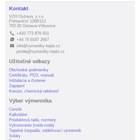
Kontakt
VZH Ostrava, s.r.o.
Pohraniční 1280/112
703 00 Ostrava-Vítkovice
+420 773 879 931
L
+44 74 9187 2667
E
info@vymeniky-tepla.cz
B
prodej@vymeniky-tepla.cz
Užitočné odkazy
Obchodné podmienky
Certifikáty, PED, manuál
Inštalácia a čistenie
Zapojení
Koroze, chemická odolnosť
Výber výmenníka
Cenník
Kalkulátor
Produktová rada, rozmery
Vykurovanie (voda-voda)
Tepelné čerpadlá, oddeľovací výmenník
Soláry