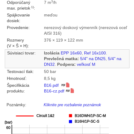
3
Odporúčaný
7 m
/h
1)
max. prietok
:
Spájkovanie
meďou
dosiek:
Provedenie:
nerezový doskový výmenník (nerezová oceľ
AISI 316)
Rozmery
376 × 119 × 122 mm
(V × Š × H):
Súvisiaci tovar:
Izolácia
EPP 16x60
,
Ref 16x100
.
Prevlečná matka:
5/4" na DN25
,
5/4" na
DN32
.
Podpera:
veľkosť M
Testovací tlak:
50 bar
Hmotnosť:
8,5 kg
Špecifikácia
B16.pdf
produktu:
B16-cz.pdf
Poznámky:
Kliknite pre rozbalenie poznámok