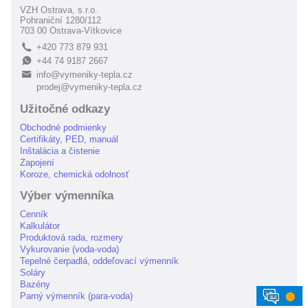
VZH Ostrava, s.r.o.
Pohraniční 1280/112
703 00 Ostrava-Vítkovice
+420 773 879 931
L
+44 74 9187 2667
E
info@vymeniky-tepla.cz
B
prodej@vymeniky-tepla.cz
Užitočné odkazy
Obchodné podmienky
Certifikáty, PED, manuál
Inštalácia a čistenie
Zapojení
Koroze, chemická odolnosť
Výber výmenníka
Cenník
Kalkulátor
Produktová rada, rozmery
Vykurovanie (voda-voda)
Tepelné čerpadlá, oddeľovací výmenník
Soláry
Bazény
⬤
Parný výmenník (para-voda)