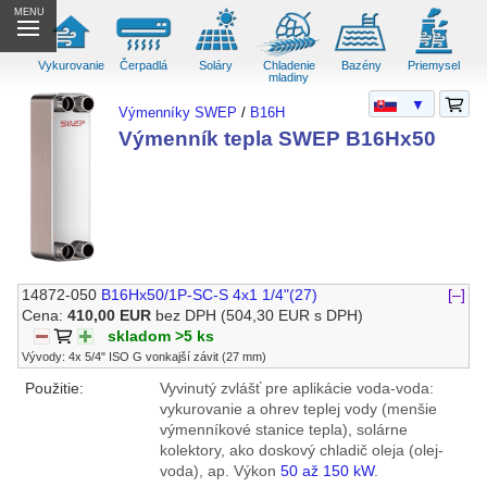
MENU
Vykurovanie
Čerpadlá
Soláry
Chladenie
Bazény
Priemysel
mladiny
▼
Výmenníky SWEP
/
B16H
Výmenník tepla SWEP B16Hx50
14872-050
B16Hx50/1P-SC-S 4x1 1/4"(27)
[–]
Cena:
410,00 EUR
bez DPH
(504,30 EUR s DPH)
skladom >5 ks
Vývody: 4x 5/4" ISO G vonkajší závit (27 mm)
Použitie:
Vyvinutý zvlášť pre aplikácie voda-voda:
vykurovanie a ohrev teplej vody (menšie
výmenníkové stanice tepla), solárne
kolektory, ako doskový chladič oleja (olej-
voda), ap. Výkon
50 až 150 kW
.