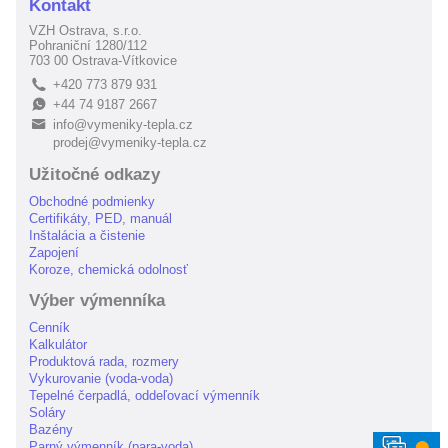
Kontakt
VZH Ostrava, s.r.o.
Pohraniční 1280/112
703 00 Ostrava-Vítkovice
+420 773 879 931
L
+44 74 9187 2667
E
info@vymeniky-tepla.cz
B
prodej@vymeniky-tepla.cz
Užitočné odkazy
Obchodné podmienky
Certifikáty, PED, manuál
Inštalácia a čistenie
Zapojení
Koroze, chemická odolnosť
Výber výmenníka
Cenník
Kalkulátor
Produktová rada, rozmery
Vykurovanie (voda-voda)
Tepelné čerpadlá, oddeľovací výmenník
Soláry
Bazény
⬤
Parný výmenník (para-voda)