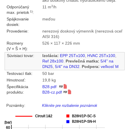
ako doskový chladič hydraulického oleja.
3
Odporúčaný
11 m
/h
1)
max. prietok
:
Spájkovanie
meďou
dosiek:
Provedenie:
nerezový doskový výmenník (nerezová oceľ
AISI 316)
Rozmery
526 × 117 × 226 mm
(V × Š × H):
Súvisiaci tovar:
Izolácia:
EPP 25Tx100
,
HVAC 25Tx100
,
Ref 28x100
.
Prevlečná matka:
5/4" na
DN25
,
5/4" na DN32
.
Podpera:
veľkosť M
Testovací tlak:
50 bar
Hmotnosť:
19,8 kg
Špecifikácia
B28.pdf
produktu:
B28-cz.pdf
Poznámky:
Kliknite pre rozbalenie poznámok