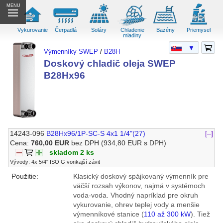
MENU
Vykurovanie
Čerpadlá
Soláry
Chladenie
Bazény
Priemysel
mladiny
▼
Výmenníky SWEP
/
B28H
Doskový chladič oleja SWEP
B28Hx96
14243-096
B28Hx96/1P-SC-S 4x1 1/4"(27)
[–]
Cena:
760,00 EUR
bez DPH
(934,80 EUR s DPH)
skladom 2 ks
Vývody: 4x 5/4" ISO G vonkajší závit
Použitie:
Klasický doskový spájkovaný výmenník pre
väčší rozsah výkonov, najmä v systémoch
voda-voda. Vhodný napríklad pre okruh
vykurovanie, ohrev teplej vody a menšie
výmenníkové stanice (
110 až 300 kW
). Tiež