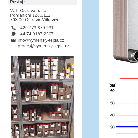
Predaj:
VZH Ostrava, s.r.o.
Pohraniční 1280/112
703 00 Ostrava-Vítkovice
L
+420 773 879 931
E
+44 74 9187 2667
B
info@vymeniky-tepla.cz
prodej@vymeniky-tepla.cz