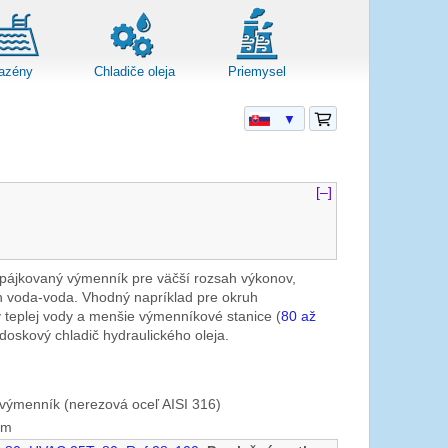
azény
Chladiče oleja
Priemysel
▼
[–]
spájkovaný výmenník pre väčší rozsah výkonov,
 voda-voda. Vhodný napríklad pre okruh
 teplej vody a menšie výmenníkové stanice (
80 až
 doskový chladič hydraulického oleja.
výmenník (nerezová oceľ AISI 316)
mm