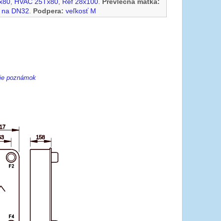
x80
,
HVAC 25Tx80
,
Ref 28x100
.
Prevlečná matka:
" na DN32
.
Podpera:
veľkosť M
enie poznámok