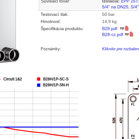
Súvisiaci tovar:
Izolácia:
EPP 25T
5/4" na DN25
,
5/4
Testovací tlak:
50 bar
Hmotnosť:
14,9 kg
Špecifikácia produktu:
B28.pdf
B28-cz.pdf
Poznámky:
Kliknite pre rozbal