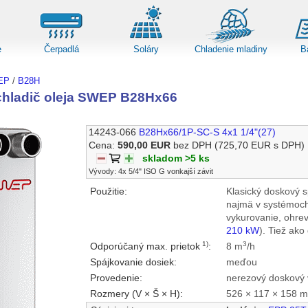
e
Čerpadlá
Soláry
Chladenie mladiny
B
EP
/
B28H
hladič oleja SWEP B28Hx66
14243-066
B28Hx66/1P-SC-S 4x1 1/4"(27)
Cena:
590,00 EUR
bez DPH
(725,70 EUR s DPH)
skladom >5 ks
Vývody: 4x 5/4" ISO G vonkajší závit
Použitie:
Klasický doskový 
najmä v systémoch
vykurovanie, ohrev
210 kW
). Tiež ako
1)
3
Odporúčaný max. prietok
:
8 m
/h
Spájkovanie dosiek:
meďou
Provedenie:
nerezový doskový 
Rozmery (V × Š × H):
526 × 117 × 158 