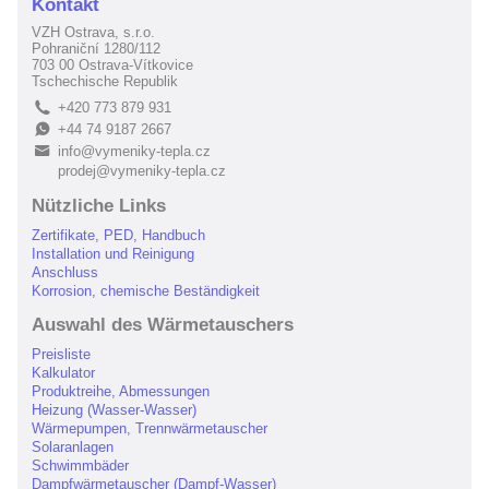
Kontakt
VZH Ostrava, s.r.o.
Pohraniční 1280/112
703 00 Ostrava-Vítkovice
Tschechische Republik
+420 773 879 931
L
+44 74 9187 2667
E
info@vymeniky-tepla.cz
B
prodej@vymeniky-tepla.cz
Nützliche Links
Zertifikate, PED, Handbuch
Installation und Reinigung
Anschluss
Korrosion, chemische Beständigkeit
Auswahl des Wärmetauschers
Preisliste
Kalkulator
Produktreihe, Abmessungen
Heizung (Wasser-Wasser)
Wärmepumpen, Trennwärmetauscher
Solaranlagen
Schwimmbäder
Dampfwärmetauscher (Dampf-Wasser)