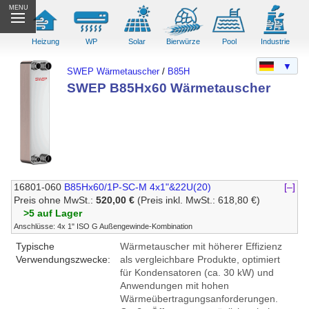
MENU
Heizung
WP
Solar
Bierwürze
Pool
Industrie
▼
SWEP Wärmetauscher
/
B85H
SWEP B85Hx60 Wärmetauscher
16801-060
B85Hx60/1P-SC-M 4x1"&22U(20)
[–]
Preis ohne MwSt.:
520,00 €
(Preis inkl. MwSt.: 618,80 €)
>5 auf Lager
Anschlüsse: 4x 1" ISO G Außengewinde-Kombination
Typische
Wärmetauscher mit höherer Effizienz
Verwendungszwecke:
als vergleichbare Produkte, optimiert
für Kondensatoren (ca. 30 kW) und
Anwendungen mit hohen
Wärmeübertragungsanforderungen.