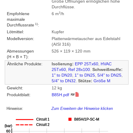
Große Öffnungen ermöglichen hohe
Durchflüsse.
3
Empfohlene
6 m
/h
maximale
1)
Durchflussrate
:
Lötmittel:
Kupfer
Modellversion:
Plattenwärmetauscher aus Edelstahl
(AISI 316)
Abmessungen
526 × 119 × 120 mm
(H × B × T):
Ähnliche Produkte:
Isolierung:
EPP 25Tx60
,
HVAC
25Tx60
,
Ref 28x100
.
Schweißmuffe:
1" to DN20
,
1" to DN25
,
5/4" to DN25
,
5/4" to DN32
.
Stütze:
Größe M
Gewicht:
12 kg
Produktblatt:
B85H.pdf
Hinweise:
Zum Erweitern der Hinweise klicken