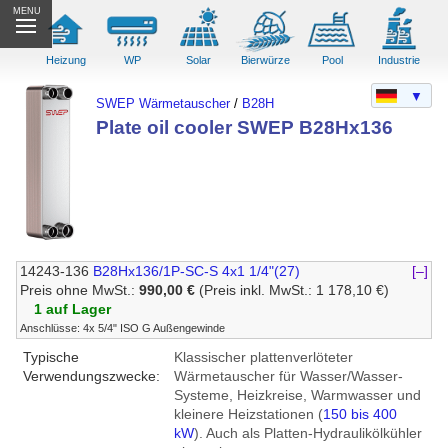
MENU
Heizung
WP
Solar
Bierwürze
Pool
Industrie
▼
SWEP Wärmetauscher
/
B28H
Plate oil cooler SWEP B28Hx136
14243-136
B28Hx136/1P-SC-S 4x1 1/4"(27)
[–]
Preis ohne MwSt.:
990,00 €
(Preis inkl. MwSt.: 1 178,10 €)
1 auf Lager
Anschlüsse: 4x 5/4" ISO G Außengewinde
Typische
Klassischer plattenverlöteter
Verwendungszwecke:
Wärmetauscher für Wasser/Wasser-
Systeme, Heizkreise, Warmwasser und
kleinere Heizstationen (
150 bis 400
kW
). Auch als Platten-Hydraulikölkühler