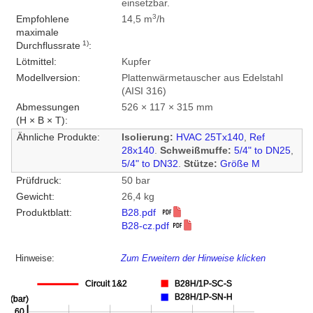
einsetzbar.
3
Empfohlene
14,5 m
/h
maximale
1)
Durchflussrate
:
Lötmittel:
Kupfer
Modellversion:
Plattenwärmetauscher aus Edelstahl
(AISI 316)
Abmessungen
526 × 117 × 315 mm
(H × B × T):
Ähnliche Produkte:
Isolierung:
HVAC 25Tx140
,
Ref
28x140
.
Schweißmuffe:
5/4" to DN25
,
5/4" to DN32
.
Stütze:
Größe M
Prüfdruck:
50 bar
Gewicht:
26,4 kg
Produktblatt:
B28.pdf
B28-cz.pdf
Hinweise:
Zum Erweitern der Hinweise klicken