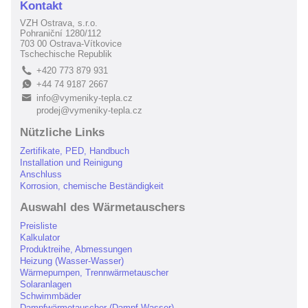
Kontakt
VZH Ostrava, s.r.o.
Pohraniční 1280/112
703 00 Ostrava-Vítkovice
Tschechische Republik
+420 773 879 931
L
+44 74 9187 2667
E
info@vymeniky-tepla.cz
B
prodej@vymeniky-tepla.cz
Nützliche Links
Zertifikate, PED, Handbuch
Installation und Reinigung
Anschluss
Korrosion, chemische Beständigkeit
Auswahl des Wärmetauschers
Preisliste
Kalkulator
Produktreihe, Abmessungen
Heizung (Wasser-Wasser)
Wärmepumpen, Trennwärmetauscher
Solaranlagen
Schwimmbäder
Dampfwärmetauscher (Dampf-Wasser)