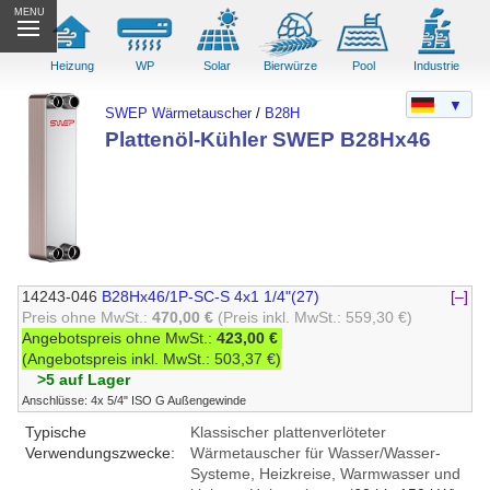
MENU
Heizung
WP
Solar
Bierwürze
Pool
Industrie
▼
SWEP Wärmetauscher
/
B28H
Plattenöl-Kühler SWEP B28Hx46
14243-046
B28Hx46/1P-SC-S 4x1 1/4"(27)
[–]
Preis ohne MwSt.:
470,00 €
(Preis inkl. MwSt.: 559,30 €)
Angebotspreis ohne MwSt.:
423,00 €
(Angebotspreis inkl. MwSt.: 503,37 €)
>5 auf Lager
Anschlüsse: 4x 5/4" ISO G Außengewinde
Typische
Klassischer plattenverlöteter
Verwendungszwecke:
Wärmetauscher für Wasser/Wasser-
Systeme, Heizkreise, Warmwasser und