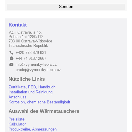
Kontakt
VZH Ostrava, s.r.o.
Pohraniční 1280/112
703 00 Ostrava-Vítkovice
Tschechische Republik
+420 773 879 931
L
+44 74 9187 2667
E
info@vymeniky-tepla.cz
B
prodej@vymeniky-tepla.cz
Nützliche Links
Zertifikate, PED, Handbuch
Installation und Reinigung
Anschluss
Korrosion, chemische Beständigkeit
Auswahl des Wärmetauschers
Preisliste
Kalkulator
Produktreihe, Abmessungen