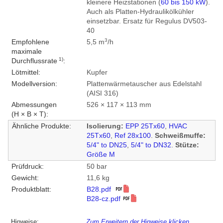
kleinere Heizstationen (
60 bis 150 kW
).
Auch als Platten-Hydraulikölkühler
einsetzbar. Ersatz für Regulus DV503-
40
3
Empfohlene
5,5 m
/h
maximale
1)
Durchflussrate
:
Lötmittel:
Kupfer
Modellversion:
Plattenwärmetauscher aus Edelstahl
(AISI 316)
Abmessungen
526 × 117 × 113 mm
(H × B × T):
Ähnliche Produkte:
Isolierung:
EPP 25Tx60
,
HVAC
25Tx60
,
Ref 28x100
.
Schweißmuffe:
5/4" to DN25
,
5/4" to DN32
.
Stütze:
Größe M
Prüfdruck:
50 bar
Gewicht:
11,6 kg
Produktblatt:
B28.pdf
B28-cz.pdf
Hinweise:
Zum Erweitern der Hinweise klicken