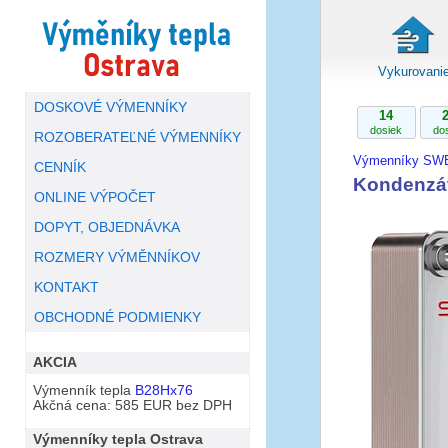
Vykurovani
DOSKOVÉ VÝMENNÍKY
14
dosiek
do
ROZOBERATEĽNÉ VÝMENNÍKY
Výmenníky SW
CENNÍK
Kondenzá
ONLINE VÝPOČET
DOPYT, OBJEDNÁVKA
ROZMERY VÝMĚNNÍKOV
KONTAKT
OBCHODNÉ PODMIENKY
AKCIA
Výmenník tepla
B28Hx76
Akčná cena: 585 EUR bez DPH
Výmenníky tepla Ostrava