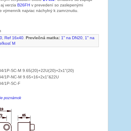
 aj verzia
B26FH
v prevedení so zaslepenými
je výmenník najviac náchylný k zamrznutiu.
m
0
,
Ref 16x40
.
Prevlečná matka:
1" na DN20
,
1" na
eľkosť M
4/1P-SC-M 9.65(20)+22U(20)+2x1"(20)
4/1P-NC-M 9.65+16+2x1"&22U
34/1P-SC-F
enie poznámok