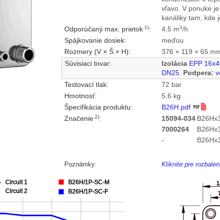
vľavo. V ponuke je
kanáliky tam, kde 
1)
3
Odporúčaný max. prietok
:
4,5 m
/h
Spájkovanie dosiek:
meďou
Rozmery (V × Š × H):
376 × 119 × 65 m
Súvisiaci tovar:
Izolácia
EPP 16x4
DN25
.
Podpera:
v
Testovací tlak:
72 bar
Hmotnosť:
5,6 kg
Špecifikácia produktu:
B26H.pdf
2)
Značenie
:
15094-034
B26Hx3
7000264
B26Hx3
-
B26Hx
Poznámky:
Kliknite pre rozbal