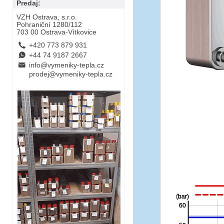
Predaj:
VZH Ostrava, s.r.o.
Pohraniční 1280/112
703 00 Ostrava-Vítkovice
L
+420 773 879 931
E
+44 74 9187 2667
B
info@vymeniky-tepla.cz
prodej@vymeniky-tepla.cz