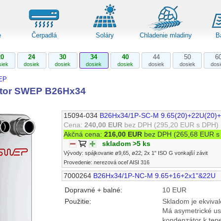
e
Čerpadlá
Soláry
Chladenie mladiny
B
20
24
30
34
40
44
50
6
siek
dosiek
dosiek
dosiek
dosiek
dosiek
dosiek
dos
EP
tor SWEP B26Hx34
15094-034
B26Hx34/1P-SC-M 9.65(20)+22U(20)+
Cena:
240,00 EUR
bez DPH
(295,20 EUR s DPH)
Akčná cena:
216,00 EUR
bez DPH
(265,68 EUR s
skladom >5 ks
Vývody: spájkovanie ø9,65, ø22; 2x 1" ISO G vonkajší závit
Provedenie: nerezová oceľ AISI 316
7000264
B26Hx34/1P-NC-M 9.65+16+2x1"&22U
Dopravné + balné:
10 EUR
Použitie:
Skladom je ekviva
Má asymetrické us
kondenzátor k tep