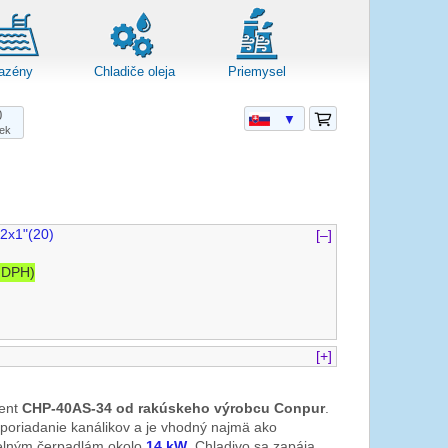
azény
Chladiče oleja
Priemysel
0
▼
iek
2x1"(20)
[–]
 DPH)
[+]
lent
CHP-40AS-34 od rakúskeho výrobcu Conpur
.
poriadanie kanálikov a je vhodný najmä ako
elným čerpadlám okolo
14 kW
. Chladivo sa zapája