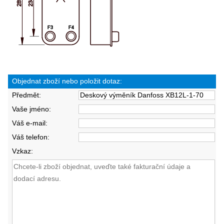
Objednat zboží nebo položit dotaz:
Předmět:
Vaše jméno:
Váš e-mail:
Váš telefon:
Vzkaz: