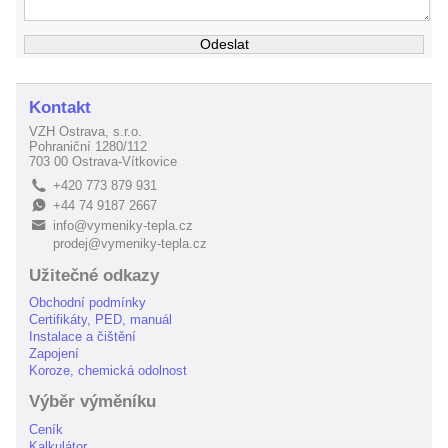
Kontakt
VZH Ostrava, s.r.o.
Pohraniční 1280/112
703 00 Ostrava-Vítkovice
+420 773 879 931
L
+44 74 9187 2667
E
info@vymeniky-tepla.cz
B
prodej@vymeniky-tepla.cz
Užitečné odkazy
Obchodní podmínky
Certifikáty, PED, manuál
Instalace a čištění
Zapojení
Koroze, chemická odolnost
Výběr výměníku
Ceník
Kalkulátor