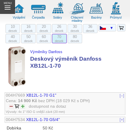
MENU
Vytápění
Čerpadla
Soláry
Chlazení
Bazény
Průmysl
mladiny
10
16
20
26
30
36
▼
desek
desek
desek
desek
desek
desek
40
50
60
70
80
desek
desek
desek
desek
desek
Výměníky Danfoss
Deskový výměník Danfoss
XB12L-1-70
004H7669
XB12L-1-70 G1"
[–]
Cena:
14 900 Kč
bez DPH
(18 029 Kč s DPH)
dostupnost na dotaz
Vývody: 4x 1" ISO G vnější závit (20 mm)
004H7534
XB12L-1-70 G5/4"
[+]
Dobírka
50 Kč