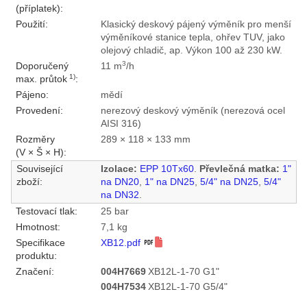
(příplatek):
Použití:
Klasický deskový pájený výměník pro menší
výměníkové stanice tepla, ohřev TUV, jako
olejový chladič, ap. Výkon 100 až 230 kW.
3
Doporučený
11 m
/h
1)
max. průtok
:
Pájeno:
mědí
Provedení:
nerezový deskový výměník (nerezová ocel
AISI 316)
Rozměry
289 × 118 × 133 mm
(V × Š × H):
Související
Izolace:
EPP 10Tx60
.
Převlečná matka:
1"
zboží:
na DN20
,
1" na DN25
,
5/4" na DN25
,
5/4"
na DN32
.
Testovací tlak:
25 bar
Hmotnost:
7,1 kg
Specifikace
XB12.pdf
produktu:
Značení:
004H7669
XB12L-1-70 G1"
004H7534
XB12L-1-70 G5/4"