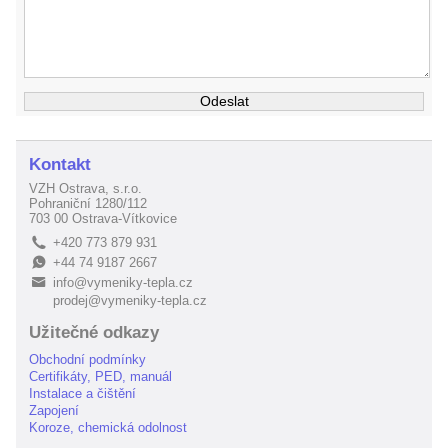
Kontakt
VZH Ostrava, s.r.o.
Pohraniční 1280/112
703 00 Ostrava-Vítkovice
+420 773 879 931
L
+44 74 9187 2667
E
info@vymeniky-tepla.cz
B
prodej@vymeniky-tepla.cz
Užitečné odkazy
Obchodní podmínky
Certifikáty, PED, manuál
Instalace a čištění
Zapojení
Koroze, chemická odolnost