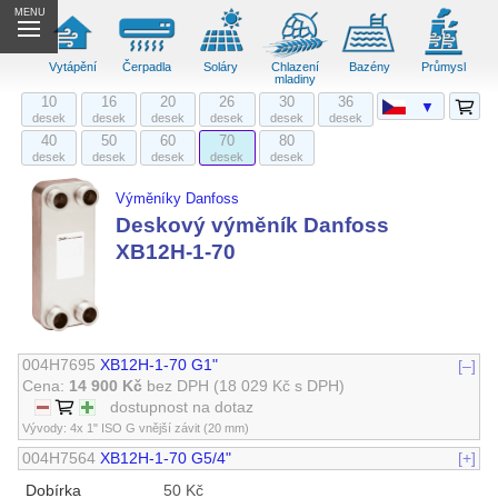
MENU
Vytápění
Čerpadla
Soláry
Chlazení
Bazény
Průmysl
mladiny
10
16
20
26
30
36
▼
desek
desek
desek
desek
desek
desek
40
50
60
70
80
desek
desek
desek
desek
desek
Výměníky Danfoss
Deskový výměník Danfoss
XB12H-1-70
004H7695
XB12H-1-70 G1"
[–]
Cena:
14 900 Kč
bez DPH
(18 029 Kč s DPH)
dostupnost na dotaz
Vývody: 4x 1" ISO G vnější závit (20 mm)
004H7564
XB12H-1-70 G5/4"
[+]
Dobírka
50 Kč