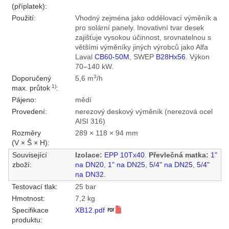
(příplatek):
Použití:
Vhodný zejména jako oddělovací výměník a
pro solární panely. Inovativní tvar desek
zajišťuje vysokou účinnost, srovnatelnou s
většími výměníky jiných výrobců jako Alfa
Laval
CB60-50M
, SWEP
B28Hx56
. Výkon
70–140 kW.
3
Doporučený
5,6 m
/h
1)
max. průtok
:
Pájeno:
mědí
Provedení:
nerezový deskový výměník (nerezová ocel
AISI 316)
Rozměry
289 × 118 × 94 mm
(V × Š × H):
Související
Izolace:
EPP 10Tx40
.
Převlečná matka:
1"
zboží:
na DN20
,
1" na DN25
,
5/4" na DN25
,
5/4"
na DN32
.
Testovací tlak:
25 bar
Hmotnost:
7,2 kg
Specifikace
XB12.pdf
produktu: