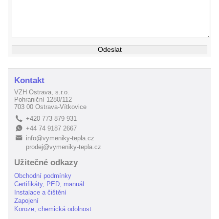
Kontakt
VZH Ostrava, s.r.o.
Pohraniční 1280/112
703 00 Ostrava-Vítkovice
+420 773 879 931
L
+44 74 9187 2667
E
info@vymeniky-tepla.cz
B
prodej@vymeniky-tepla.cz
Užitečné odkazy
Obchodní podmínky
Certifikáty, PED, manuál
Instalace a čištění
Zapojení
Koroze, chemická odolnost