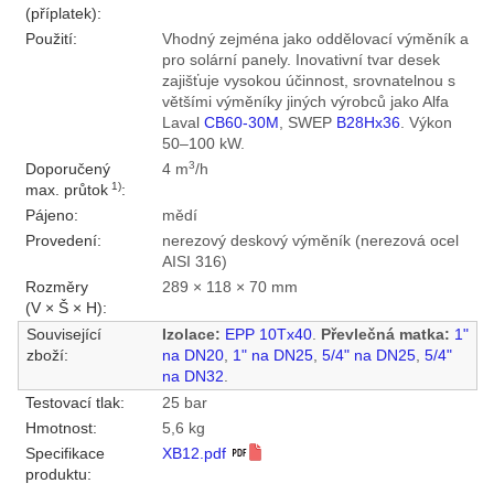
(příplatek):
Použití:
Vhodný zejména jako oddělovací výměník a
pro solární panely. Inovativní tvar desek
zajišťuje vysokou účinnost, srovnatelnou s
většími výměníky jiných výrobců jako Alfa
Laval
CB60-30M
, SWEP
B28Hx36
. Výkon
50–100 kW.
3
Doporučený
4 m
/h
1)
max. průtok
:
Pájeno:
mědí
Provedení:
nerezový deskový výměník (nerezová ocel
AISI 316)
Rozměry
289 × 118 × 70 mm
(V × Š × H):
Související
Izolace:
EPP 10Tx40
.
Převlečná matka:
1"
zboží:
na DN20
,
1" na DN25
,
5/4" na DN25
,
5/4"
na DN32
.
Testovací tlak:
25 bar
Hmotnost:
5,6 kg
Specifikace
XB12.pdf
produktu: