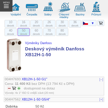
MENU
Vytápění
Čerpadla
Soláry
Chlazení
Bazény
Průmysl
mladiny
10
16
20
26
30
36
▼
desek
desek
desek
desek
desek
desek
40
50
60
70
80
desek
desek
desek
desek
desek
Výměníky Danfoss
Deskový výměník Danfoss
XB12H-1-50
004H7693
XB12H-1-50 G1"
[–]
Cena:
11 400 Kč
bez DPH
(13 794 Kč s DPH)
dostupnost na dotaz
Vývody: 4x 1" ISO G vnější závit (20 mm)
004H7562
XB12H-1-50 G5/4"
[+]
Dobírka
50 Kč