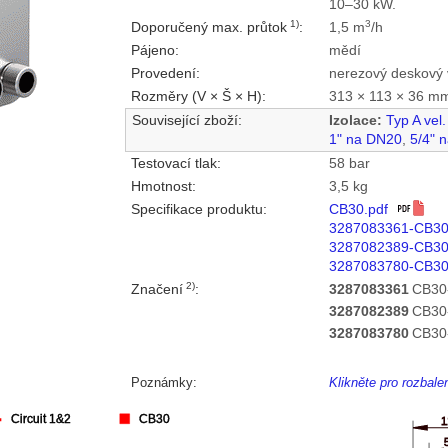
10–30 kW.
1)
3
Doporučený max. průtok
:
1,5 m
/h
Pájeno:
mědí
Provedení:
nerezový deskový 
Rozměry (V × Š × H):
313 × 113 × 36 m
Související zboží:
Izolace:
Typ A vel
1" na DN20
,
5/4" 
Testovací tlak:
58 bar
Hmotnost:
3,5 kg
Specifikace produktu:
CB30.pdf
3287083361-CB3
3287082389-CB3
3287083780-CB30
2)
Značení
:
3287083361
CB30
3287082389
CB30
3287083780
CB30
Poznámky:
Klikněte pro rozbal