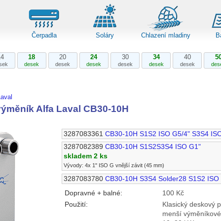
Čerpadla
Soláry
Chlazení mladiny
B
14
18
20
24
30
34
40
5
sek
desek
desek
desek
desek
desek
desek
des
aval
ýměník Alfa Laval CB30-10H
3287083361
CB30-10H S1S2 ISO G5/4" S3S4 IS
3287082389
CB30-10H S1S2S3S4 ISO G1"
skladem 2 ks
Vývody: 4x 1" ISO G vnější závit (45 mm)
3287083780
CB30-10H S3S4 Solder28 S1S2 ISO
Dopravné + balné:
100 Kč
Použití:
Klasický deskový 
menší výměníkové 