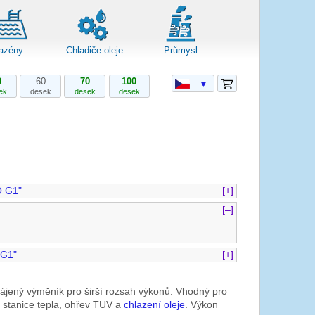
azény
Chladiče oleje
Průmysl
0
60
70
100
▼
ek
desek
desek
desek
O G1"
[+]
[–]
 G1"
[+]
pájený výměník pro širší rozsah výkonů. Vhodný pro
stanice tepla, ohřev TUV a
chlazení oleje
. Výkon