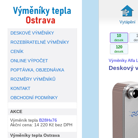
Vytápění
DESKOVÉ VÝMĚNÍKY
10
desek
de
ROZEBÍRATELNÉ VÝMĚNÍKY
120
CENÍK
desek
Výměníky Alfa L
ONLINE VÝPOČET
Deskový v
POPTÁVKA, OBJEDNÁVKA
ROZMĚRY VÝMĚNÍKŮ
KONTAKT
OBCHODNÍ PODMÍNKY
AKCE
Výměník tepla
B28Hx76
Akční cena: 14 220 Kč bez DPH
Výměníky tepla Ostrava