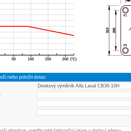
oží nebo položit dotaz:
: