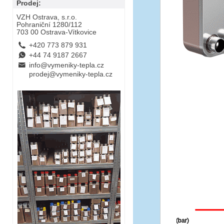
Prodej:
VZH Ostrava, s.r.o.
Pohraniční 1280/112
703 00 Ostrava-Vítkovice
L
+420 773 879 931
E
+44 74 9187 2667
B
info@vymeniky-tepla.cz
prodej@vymeniky-tepla.cz