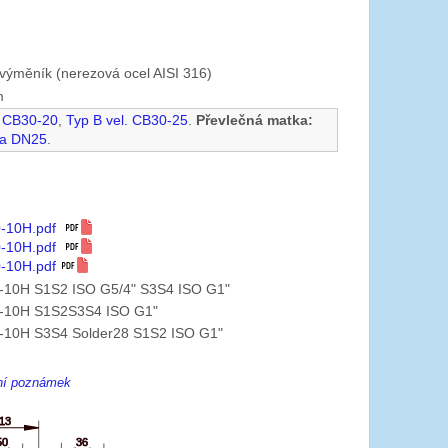
výměník (nerezová ocel AISI 316)
m
. CB30-20
,
Typ B vel. CB30-25
.
Převlečná matka:
na DN25
.
0-10H.pdf
0-10H.pdf
-10H.pdf
-10H S1S2 ISO G5/4" S3S4 ISO G1"
-10H S1S2S3S4 ISO G1"
-10H S3S4 Solder28 S1S2 ISO G1"
ení poznámek