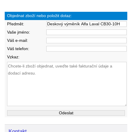
Objednat zboží nebo položit dotaz:
Předmět:
Vaše jméno:
Váš e-mail:
Váš telefon:
Vzkaz:
Kontakt