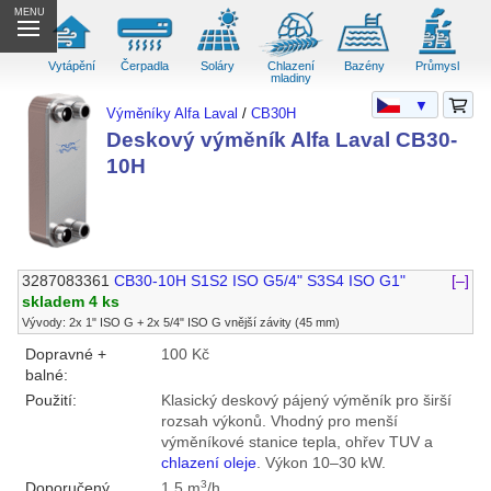
MENU
Vytápění
Čerpadla
Soláry
Chlazení
Bazény
Průmysl
mladiny
▼
Výměníky Alfa Laval
/
CB30H
Deskový výměník Alfa Laval CB30-
10H
3287083361
CB30-10H S1S2 ISO G5/4" S3S4 ISO G1"
[–]
skladem 4 ks
Vývody: 2x 1" ISO G + 2x 5/4" ISO G vnější závity (45 mm)
Dopravné +
100 Kč
balné:
Použití:
Klasický deskový pájený výměník pro širší
rozsah výkonů. Vhodný pro menší
výměníkové stanice tepla, ohřev TUV a
chlazení oleje
. Výkon 10–30 kW.
3
Doporučený
1,5 m
/h