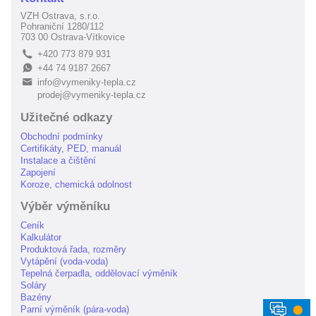
VZH Ostrava, s.r.o.
Pohraniční 1280/112
703 00 Ostrava-Vítkovice
+420 773 879 931
L
+44 74 9187 2667
E
info@vymeniky-tepla.cz
B
prodej@vymeniky-tepla.cz
Užitečné odkazy
Obchodní podmínky
Certifikáty, PED, manuál
Instalace a čištění
Zapojení
Koroze, chemická odolnost
Výběr výměníku
Ceník
Kalkulátor
Produktová řada, rozměry
Vytápění (voda-voda)
Tepelná čerpadla, oddělovací výměník
Soláry
Bazény
⬤
Parní výměník (pára-voda)