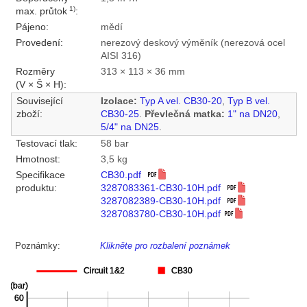
1)
max. průtok
:
Pájeno:
mědí
Provedení:
nerezový deskový výměník (nerezová ocel
AISI 316)
Rozměry
313 × 113 × 36 mm
(V × Š × H):
Související
Izolace:
Typ A vel. CB30-20
,
Typ B vel.
zboží:
CB30-25
.
Převlečná matka:
1" na DN20
,
5/4" na DN25
.
Testovací tlak:
58 bar
Hmotnost:
3,5 kg
Specifikace
CB30.pdf
produktu:
3287083361-CB30-10H.pdf
3287082389-CB30-10H.pdf
3287083780-CB30-10H.pdf
Poznámky:
Klikněte pro rozbalení poznámek