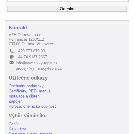
Kontakt
VZH Ostrava, s.r.o.
Pohraniční 1280/112
703 00 Ostrava-Vítkovice
+420 773 879 931
L
+44 74 9187 2667
E
info@vymeniky-tepla.cz
B
prodej@vymeniky-tepla.cz
Užitečné odkazy
Obchodní podmínky
Certifikáty, PED, manuál
Instalace a čištění
Zapojení
Koroze, chemická odolnost
Výběr výměníku
Ceník
Kalkulátor