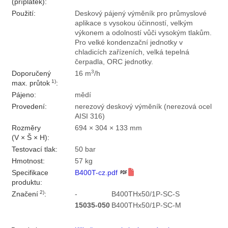
(příplatek):
Použití:
Deskový pájený výměník pro průmyslové
aplikace s vysokou účinností, velkým
výkonem a odolností vůči vysokým tlakům.
Pro velké kondenzační jednotky v
chladicích zařízeních, velká tepelná
čerpadla, ORC jednotky.
3
Doporučený
16 m
/h
1)
max. průtok
:
Pájeno:
mědí
Provedení:
nerezový deskový výměník (nerezová ocel
AISI 316)
Rozměry
694 × 304 × 133 mm
(V × Š × H):
Testovací tlak:
50 bar
Hmotnost:
57 kg
Specifikace
B400T-cz.pdf
produktu:
2)
Značení
:
-
B400THx50/1P-SC-S
15035-050
B400THx50/1P-SC-M