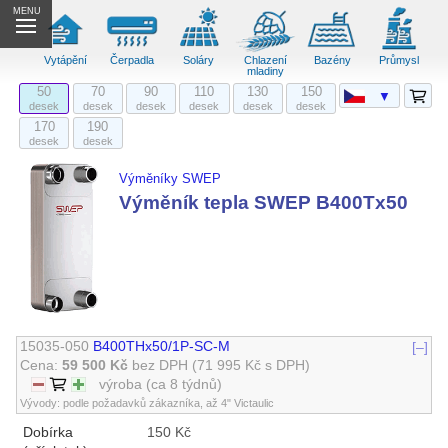
MENU
Vytápění
Čerpadla
Soláry
Chlazení
Bazény
Průmysl
mladiny
50
70
90
110
130
150
▼
desek
desek
desek
desek
desek
desek
170
190
desek
desek
Výměníky SWEP
Výměník tepla SWEP B400Tx50
15035-050
B400THx50/1P-SC-M
[–]
Cena:
59 500 Kč
bez DPH
(71 995 Kč s DPH)
výroba (ca 8 týdnů)
Vývody: podle požadavků zákazníka, až 4" Victaulic
Dobírka
150 Kč