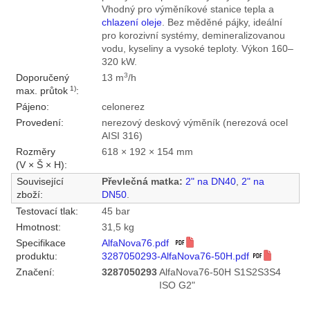
Vhodný pro výměníkové stanice tepla a
chlazení oleje
. Bez měděné pájky, ideální
pro korozivní systémy, demineralizovanou
vodu, kyseliny a vysoké teploty. Výkon 160–
320 kW.
3
Doporučený
13 m
/h
1)
max. průtok
:
Pájeno:
celonerez
Provedení:
nerezový deskový výměník (nerezová ocel
AISI 316)
Rozměry
618 × 192 × 154 mm
(V × Š × H):
Související
Převlečná matka:
2" na DN40
,
2" na
zboží:
DN50
.
Testovací tlak:
45 bar
Hmotnost:
31,5 kg
Specifikace
AlfaNova76.pdf
produktu:
3287050293-AlfaNova76-50H.pdf
Značení:
3287050293
AlfaNova76-50H S1S2S3S4
ISO G2"