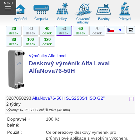
MENU
Vytápění
Čerpadla
Soláry
Chlazení
Bazény
Průmysl
mladiny
20
30
40
50
60
70
▼
desek
desek
desek
desek
desek
desek
80
100
120
desek
desek
desek
Výměníky Alfa Laval
Deskový výměník Alfa Laval
AlfaNova76-50H
3287050293
AlfaNova76-50H S1S2S3S4 ISO G2"
[–]
2 týdny
Vývody: 4x 2" ISO G vnější závit (48 mm)
Dopravné +
100 Kč
balné:
Použití:
Celonerezový deskový výměník pro
průmyslové aplikace s vysokým výkonem.