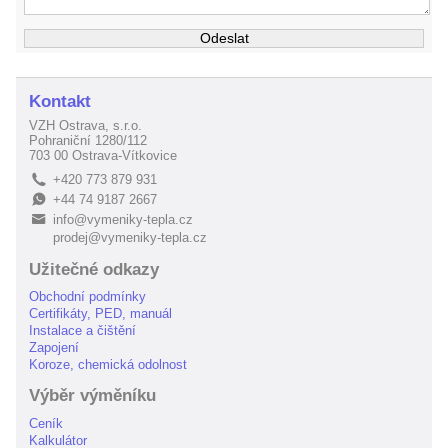
Kontakt
VZH Ostrava, s.r.o.
Pohraniční 1280/112
703 00 Ostrava-Vítkovice
+420 773 879 931
L
+44 74 9187 2667
E
info@vymeniky-tepla.cz
B
prodej@vymeniky-tepla.cz
Užitečné odkazy
Obchodní podmínky
Certifikáty, PED, manuál
Instalace a čištění
Zapojení
Koroze, chemická odolnost
Výběr výměníku
Ceník
Kalkulátor