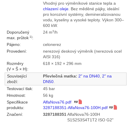
Vhodný pro výměníkové stanice tepla a
chlazení oleje
. Bez měděné pájky, ideální
pro korozivní systémy, demineralizovanou
vodu, kyseliny a vysoké teploty. Výkon 300–
600 kW.
3
Doporučený
24 m
/h
1)
max. průtok
:
Pájeno:
celonerez
Provedení:
nerezový deskový výměník (nerezová ocel
AISI 316)
Rozměry
618 × 192 × 296 mm
(V × Š × H):
Související
Převlečná matka:
2" na DN40
,
2" na
zboží:
DN50
.
Testovací tlak:
45 bar
Hmotnost:
56 kg
Specifikace
AlfaNova76.pdf
produktu:
3287188351-AlfaNova76-100H.pdf
Značení:
3287188351
AlfaNova76-100H
S1S2S3S4T1T2 ISO G2"