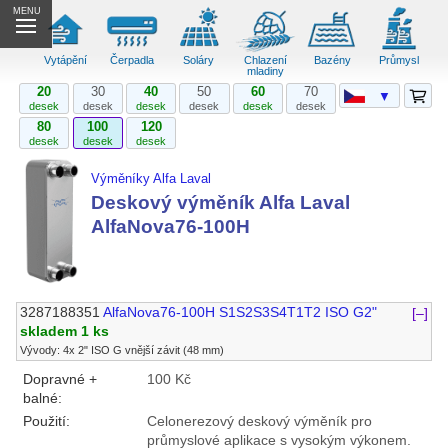
MENU
Vytápění
Čerpadla
Soláry
Chlazení
Bazény
Průmysl
mladiny
20
30
40
50
60
70
▼
desek
desek
desek
desek
desek
desek
80
100
120
desek
desek
desek
Výměníky Alfa Laval
Deskový výměník Alfa Laval
AlfaNova76-100H
3287188351
AlfaNova76-100H S1S2S3S4T1T2 ISO G2"
[–]
skladem 1 ks
Vývody: 4x 2" ISO G vnější závit (48 mm)
Dopravné +
100 Kč
balné:
Použití:
Celonerezový deskový výměník pro
průmyslové aplikace s vysokým výkonem.