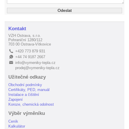
Kontakt
VZH Ostrava, s.r.o.
Pohraniční 1280/112
703 00 Ostrava-Vítkovice
+420 773 879 931
L
+44 74 9187 2667
E
info@vymeniky-tepla.cz
B
prodej@vymeniky-tepla.cz
Užitečné odkazy
Obchodní podmínky
Certifikáty, PED, manuál
Instalace a čištění
Zapojení
Koroze, chemická odolnost
Výběr výměníku
Ceník
Kalkulátor