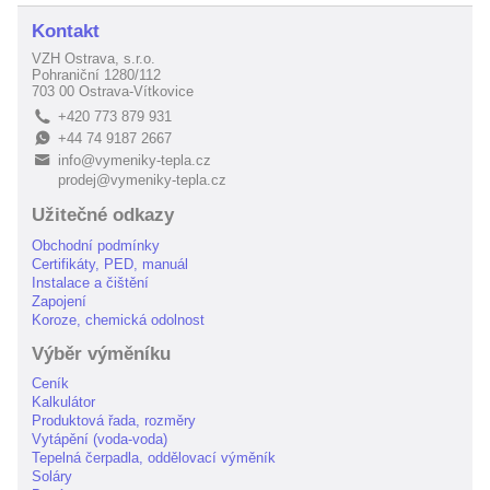
Kontakt
VZH Ostrava, s.r.o.
Pohraniční 1280/112
703 00 Ostrava-Vítkovice
+420 773 879 931
L
+44 74 9187 2667
E
info@vymeniky-tepla.cz
B
prodej@vymeniky-tepla.cz
Užitečné odkazy
Obchodní podmínky
Certifikáty, PED, manuál
Instalace a čištění
Zapojení
Koroze, chemická odolnost
Výběr výměníku
Ceník
Kalkulátor
Produktová řada, rozměry
Vytápění (voda-voda)
Tepelná čerpadla, oddělovací výměník
Soláry