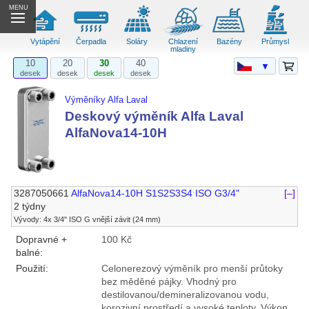
MENU
Vytápění
Čerpadla
Soláry
Chlazení
Bazény
Průmysl
mladiny
10
20
30
40
▼
desek
desek
desek
desek
Výměníky Alfa Laval
Deskový výměník Alfa Laval
AlfaNova14-10H
3287050661
AlfaNova14-10H S1S2S3S4 ISO G3/4"
[–]
2 týdny
Vývody: 4x 3/4" ISO G vnější závit (24 mm)
Dopravné +
100 Kč
balné:
Použití:
Celonerezový výměník pro menší průtoky
bez měděné pájky. Vhodný pro
destilovanou/demineralizovanou vodu,
korozivní prostředí a vysoké teploty. Výkon