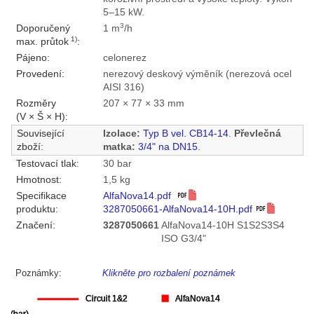
5–15 kW.
3
Doporučený
1 m
/h
1)
max. průtok
:
Pájeno:
celonerez
Provedení:
nerezový deskový výměník (nerezová ocel
AISI 316)
Rozměry
207 × 77 × 33 mm
(V × Š × H):
Související
Izolace:
Typ B vel. CB14-14
.
Převlečná
zboží:
matka:
3/4" na DN15
.
Testovací tlak:
30 bar
Hmotnost:
1,5 kg
Specifikace
AlfaNova14.pdf
produktu:
3287050661-AlfaNova14-10H.pdf
Značení:
3287050661
AlfaNova14-10H S1S2S3S4
ISO G3/4"
Poznámky:
Klikněte pro rozbalení poznámek