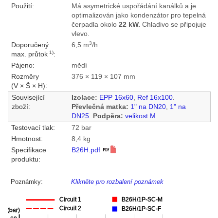
Použití:
Má asymetrické uspořádání kanálků a je
optimalizován jako kondenzátor pro tepelná
čerpadla okolo
22 kW.
Chladivo se připojuje
vlevo.
3
Doporučený
6,5 m
/h
1)
max. průtok
:
Pájeno:
mědí
Rozměry
376 × 119 × 107 mm
(V × Š × H):
Související
Izolace:
EPP 16x60
,
Ref 16x100
.
zboží:
Převlečná matka:
1" na DN20
,
1" na
DN25
.
Podpěra:
velikost M
Testovací tlak:
72 bar
Hmotnost:
8,4 kg
Specifikace
B26H.pdf
produktu:
Poznámky:
Klikněte pro rozbalení poznámek