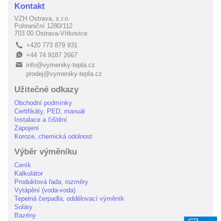
Kontakt
VZH Ostrava, s.r.o.
Pohraniční 1280/112
703 00 Ostrava-Vítkovice
+420 773 879 931
L
+44 74 9187 2667
E
info@vymeniky-tepla.cz
B
prodej@vymeniky-tepla.cz
Užitečné odkazy
Obchodní podmínky
Certifikáty, PED, manuál
Instalace a čištění
Zapojení
Koroze, chemická odolnost
Výběr výměníku
Ceník
Kalkulátor
Produktová řada, rozměry
Vytápění (voda-voda)
Tepelná čerpadla, oddělovací výměník
Soláry
Bazény