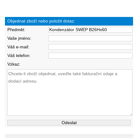
Objednat zboží nebo položit dotaz:
Předmět:
Vaše jméno:
Váš e-mail:
Váš telefon:
Vzkaz: