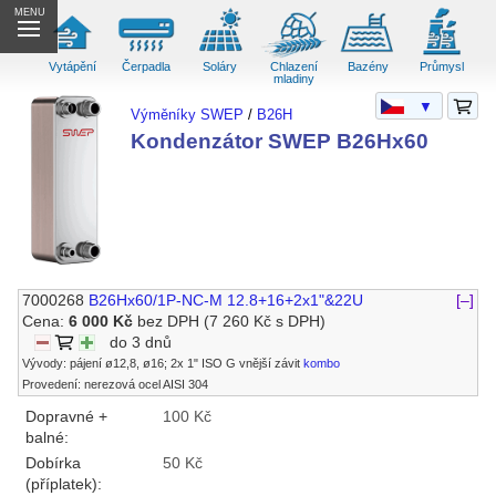
MENU
Vytápění
Čerpadla
Soláry
Chlazení
Bazény
Průmysl
mladiny
▼
Výměníky SWEP
/
B26H
Kondenzátor SWEP B26Hx60
7000268
B26Hx60/1P-NC-M 12.8+16+2x1"&22U
[–]
Cena:
6 000 Kč
bez DPH
(7 260 Kč s DPH)
do 3 dnů
Vývody: pájení ø12,8, ø16; 2x 1" ISO G vnější závit
kombo
Provedení: nerezová ocel AISI 304
Dopravné +
100 Kč
balné:
Dobírka
50 Kč
(příplatek):