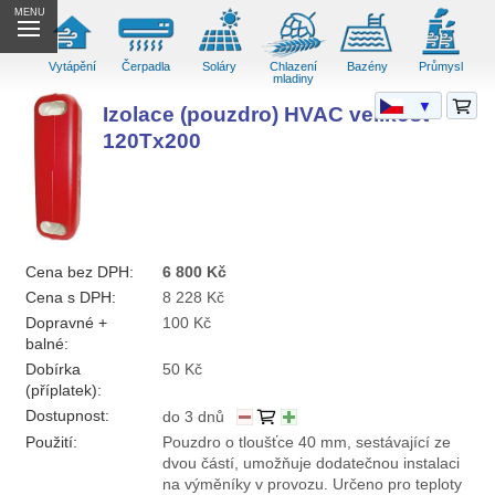
MENU
Vytápění
Čerpadla
Soláry
Chlazení
Bazény
Průmysl
mladiny
▼
Izolace (pouzdro) HVAC velikost
120Tx200
Cena bez DPH:
6 800 Kč
Cena s DPH:
8 228 Kč
Dopravné +
100 Kč
balné:
Dobírka
50 Kč
(příplatek):
Dostupnost:
do 3 dnů
Použití:
Pouzdro o tloušťce 40 mm, sestávající ze
dvou částí, umožňuje dodatečnou instalaci
na výměníky v provozu. Určeno pro teploty