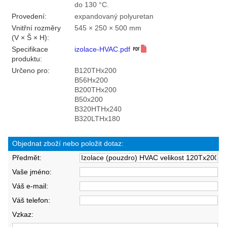
do 130 °C.
Provedení:
expandovaný polyuretan
Vnitřní rozměry
545 × 250 × 500 mm
(V × Š × H):
Specifikace
izolace-HVAC.pdf
produktu:
Určeno pro:
B120THx200
B56Hx200
B200THx200
B50x200
B320HTHx240
B320LTHx180
Objednat zboží nebo položit dotaz:
Předmět:
Vaše jméno:
Váš e-mail:
Váš telefon:
Vzkaz: