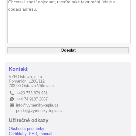
Kontakt
VZH Ostrava, s.r.o.
Pohraniční 1280/112
703 00 Ostrava-Vítkovice
+420 773 879 931
L
+44 74 9187 2667
E
info@vymeniky-tepla.cz
B
prodej@vymeniky-tepla.cz
Užitečné odkazy
Obchodní podmínky
Certifikáty, PED, manuál