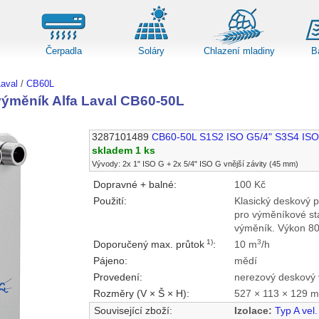
Čerpadla
Soláry
Chlazení mladiny
B
aval
/
CB60L
ýměník Alfa Laval CB60-50L
3287101489
CB60-50L S1S2 ISO G5/4" S3S4 ISO
skladem 1 ks
Vývody: 2x 1" ISO G + 2x 5/4" ISO G vnější závity (45 mm)
Dopravné + balné:
100 Kč
Použití:
Klasický deskový 
pro výměníkové st
výměník. Výkon 8
1)
3
Doporučený max. průtok
:
10 m
/h
Pájeno:
mědí
Provedení:
nerezový deskový 
Rozměry (V × Š × H):
527 × 113 × 129 
Související zboží:
Izolace:
Typ A vel