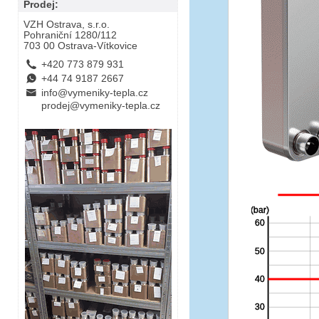
Prodej:
VZH Ostrava, s.r.o.
Pohraniční 1280/112
703 00 Ostrava-Vítkovice
L
+420 773 879 931
E
+44 74 9187 2667
B
info@vymeniky-tepla.cz
prodej@vymeniky-tepla.cz