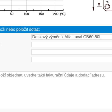
oží nebo položit dotaz:
: