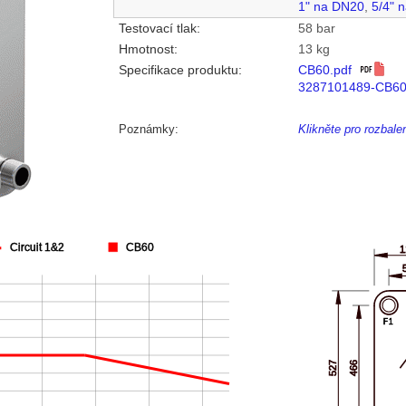
1" na DN20
,
5/4" 
Testovací tlak:
58 bar
Hmotnost:
13 kg
Specifikace produktu:
CB60.pdf
3287101489-CB60
Poznámky:
Klikněte pro rozbal