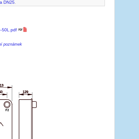
na DN25
.
-50L.pdf
ení poznámek