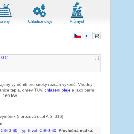
azény
Chladiče oleje
Průmysl
▼
 G1"
[–]
pájený výměník pro široký rozsah výkonů. Vhodný
anice tepla, ohřev TUV,
chlazení oleje
a jako parní
0–160 kW.
výměník (nerezová ocel AISI 316)
mm
. CB60-60
,
Typ B vel. CB60-60
.
Převlečná matka: