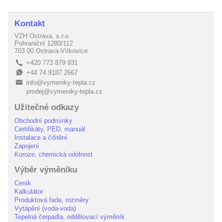
Kontakt
VZH Ostrava, s.r.o.
Pohraniční 1280/112
703 00 Ostrava-Vítkovice
+420 773 879 931
L
+44 74 9187 2667
E
info@vymeniky-tepla.cz
B
prodej@vymeniky-tepla.cz
Užitečné odkazy
Obchodní podmínky
Certifikáty, PED, manuál
Instalace a čištění
Zapojení
Koroze, chemická odolnost
Výběr výměníku
Ceník
Kalkulátor
Produktová řada, rozměry
Vytápění (voda-voda)
Tepelná čerpadla, oddělovací výměník