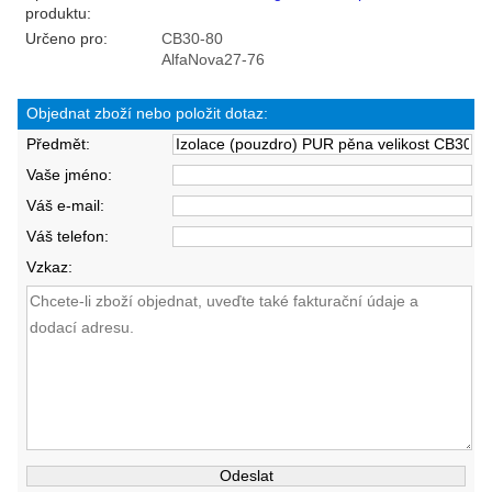
produktu:
Určeno pro:
CB30-80
AlfaNova27-76
Objednat zboží nebo položit dotaz:
Předmět:
Vaše jméno:
Váš e-mail:
Váš telefon:
Vzkaz: