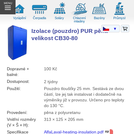
MENU
Vytápění
Čerpadla
Soláry
Chlazení
Bazény
Průmysl
mladiny
▼
Izolace (pouzdro) PUR pěna
velikost CB30-80
Dopravné +
100 Kč
balné:
Dostupnost:
2 týdny
Použití:
Pouzdro tloušťky 25 mm. Sestává ze dvou
částí, lze jej tak instalovat i dodatečně na
výměníky již v provozu. Určeno pro teploty
do 130 °C.
Provedení:
pěna z polyuretanu
Vnitřní rozměry
313 × 125 × 205 mm
(V × Š × H):
Specifikace
AlfaLaval-heating-insulation.pdf