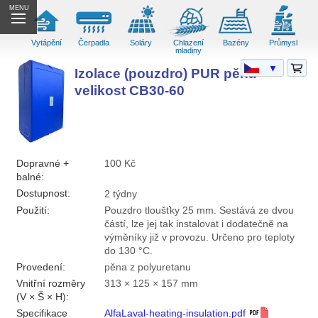
MENU
Vytápění
Čerpadla
Soláry
Chlazení
Bazény
Průmysl
mladiny
▼
Izolace (pouzdro) PUR pěna
velikost CB30-60
Dopravné +
100 Kč
balné:
Dostupnost:
2 týdny
Použití:
Pouzdro tloušťky 25 mm. Sestává ze dvou
částí, lze jej tak instalovat i dodatečně na
výměníky již v provozu. Určeno pro teploty
do 130 °C.
Provedení:
pěna z polyuretanu
Vnitřní rozměry
313 × 125 × 157 mm
(V × Š × H):
Specifikace
AlfaLaval-heating-insulation.pdf