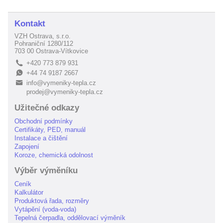
Kontakt
VZH Ostrava, s.r.o.
Pohraniční 1280/112
703 00 Ostrava-Vítkovice
+420 773 879 931
L
+44 74 9187 2667
E
info@vymeniky-tepla.cz
B
prodej@vymeniky-tepla.cz
Užitečné odkazy
Obchodní podmínky
Certifikáty, PED, manuál
Instalace a čištění
Zapojení
Koroze, chemická odolnost
Výběr výměníku
Ceník
Kalkulátor
Produktová řada, rozměry
Vytápění (voda-voda)
Tepelná čerpadla, oddělovací výměník