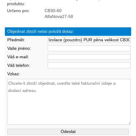
produktu:
Určeno pro:
CB30-60
AlfaNova27-58
Objednat zboží nebo položit dotaz:
Předmět:
Vaše jméno:
Váš e-mail:
Váš telefon:
Vzkaz: