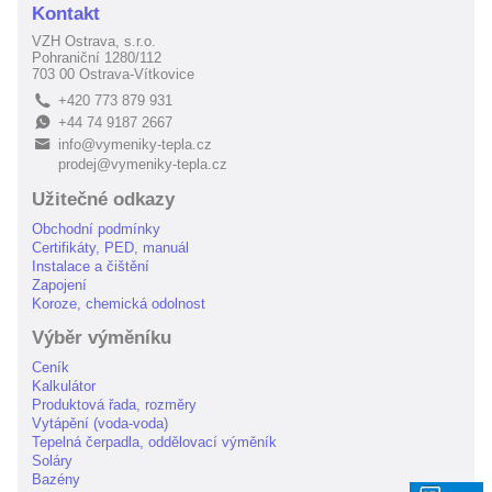
Kontakt
VZH Ostrava, s.r.o.
Pohraniční 1280/112
703 00 Ostrava-Vítkovice
+420 773 879 931
L
+44 74 9187 2667
E
info@vymeniky-tepla.cz
B
prodej@vymeniky-tepla.cz
Užitečné odkazy
Obchodní podmínky
Certifikáty, PED, manuál
Instalace a čištění
Zapojení
Koroze, chemická odolnost
Výběr výměníku
Ceník
Kalkulátor
Produktová řada, rozměry
Vytápění (voda-voda)
Tepelná čerpadla, oddělovací výměník
Soláry
Bazény