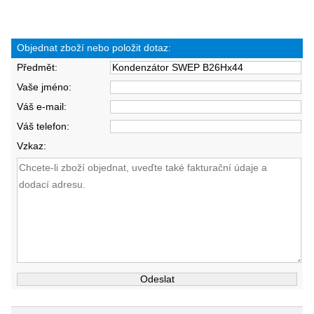
Objednat zboží nebo položit dotaz:
Předmět:
Vaše jméno:
Váš e-mail:
Váš telefon:
Vzkaz: