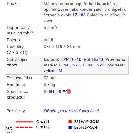
Použití:
Má asymetrické uspořádání kanálků a je
optimalizován jako kondenzátor pro tepelná
čerpadla okolo
17 kW
.
Chladivo se připojuje
vlevo.
3
Doporučený
5,5 m
/h
1)
max. průtok
:
Pájeno:
mědí
Rozměry
376 × 119 × 81 mm
(V × Š × H):
Související
Izolace:
EPP 16x40
,
Ref 16x40
.
Převlečná
zboží:
matka:
1" na DN20
,
1" na DN25
.
Podpěra:
velikost M
Testovací tlak:
72 bar
Hmotnost:
6,6 kg
Specifikace
B26H.pdf
produktu:
Poznámky:
Klikněte pro rozbalení poznámek