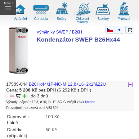
MENU
Vytápění
Čerpadla
Soláry
Chlazení
Bazény
Průmysl
mladiny
▼
Výměníky SWEP
/
B26H
Kondenzátor SWEP B26Hx44
17589-044
B26Hx44/1P-NC-M 12.8+16+2x1"&22U
[–]
Cena:
5 200 Kč
bez DPH
(6 292 Kč s DPH)
do 3 dnů
Vývody: pájení ø12,8, ø16; 2x 1" ISO G vnější závit
kombo
Provedení: nerezová ocel AISI 304
Dopravné +
100 Kč
balné:
Dobírka
50 Kč
(příplatek):