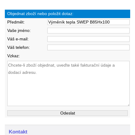
Objednat zboží nebo položit dotaz:
Předmět:
Vaše jméno:
Váš e-mail:
Váš telefon:
Vzkaz:
Kontakt