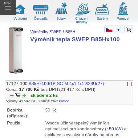
MENU
Vytápění
Čerpadla
Soláry
Chlazení
Bazény
Průmysl
mladiny
▼
Výměníky SWEP
/
B85H
Výměník tepla SWEP B85Hx100
17127-100
B85Hx100/1P-SC-M 4x1 1/4"&28U(27)
[–]
Cena:
17 700 Kč
bez DPH
(21 417 Kč s DPH)
skladem 2 ks
Vývody: 4x 5/4" ISO G vnější závit
kombo
Dobírka
50 Kč
(příplatek):
Použití:
Vysoce účinný tepelný výměník s
optimalizací pro kondenzátory (~
50 kW
) a
aplikace s vysokými nároky na přenos