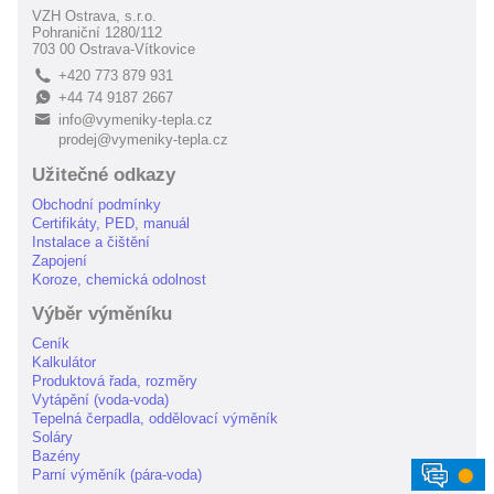
VZH Ostrava, s.r.o.
Pohraniční 1280/112
703 00 Ostrava-Vítkovice
+420 773 879 931
L
+44 74 9187 2667
E
info@vymeniky-tepla.cz
B
prodej@vymeniky-tepla.cz
Užitečné odkazy
Obchodní podmínky
Certifikáty, PED, manuál
Instalace a čištění
Zapojení
Koroze, chemická odolnost
Výběr výměníku
Ceník
Kalkulátor
Produktová řada, rozměry
Vytápění (voda-voda)
Tepelná čerpadla, oddělovací výměník
Soláry
Bazény
⬤
Parní výměník (pára-voda)