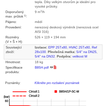
tepla. Díky velkým otvorům je ideální pro
vysoké průtoky.
3
Doporučený
9 m
/h
1)
max. průtok
:
Pájeno:
mědí
Provedení:
nerezový deskový výměník (nerezová ocel
AISI 316)
Rozměry
526 × 119 × 194 mm
(V × Š × H):
Související
Izolace:
EPP 25Tx80
,
HVAC 25Tx80
,
Ref
zboží:
28x100
.
Převlečná matka:
5/4" na DN25
,
5/4" na DN32
.
Podpěra:
velikost M
Hmotnost:
18 kg
Specifikace
B85H.pdf
produktu:
Poznámky:
Klikněte pro rozbalení poznámek