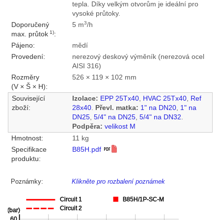
tepla. Díky velkým otvorům je ideální pro
vysoké průtoky.
3
Doporučený
5 m
/h
1)
max. průtok
:
Pájeno:
mědí
Provedení:
nerezový deskový výměník (nerezová ocel
AISI 316)
Rozměry
526 × 119 × 102 mm
(V × Š × H):
Související
Izolace:
EPP 25Tx40
,
HVAC 25Tx40
,
Ref
zboží:
28x40
.
Převl. matka:
1" na DN20
,
1" na
DN25
,
5/4" na DN25
,
5/4" na DN32
.
Podpěra:
velikost M
Hmotnost:
11 kg
Specifikace
B85H.pdf
produktu:
Poznámky:
Klikněte pro rozbalení poznámek