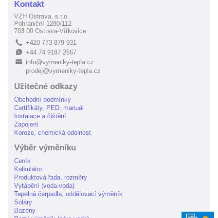
Kontakt
VZH Ostrava, s.r.o.
Pohraniční 1280/112
703 00 Ostrava-Vítkovice
+420 773 879 931
L
+44 74 9187 2667
E
info@vymeniky-tepla.cz
B
prodej@vymeniky-tepla.cz
Užitečné odkazy
Obchodní podmínky
Certifikáty, PED, manuál
Instalace a čištění
Zapojení
Koroze, chemická odolnost
Výběr výměníku
Ceník
Kalkulátor
Produktová řada, rozměry
Vytápění (voda-voda)
Tepelná čerpadla, oddělovací výměník
Soláry
Bazény