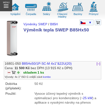
MENU
Vytápění
Čerpadla
Soláry
Chlazení
Bazény
Průmysl
mladiny
▼
Výměníky SWEP
/
B85H
Výměník tepla SWEP B85Hx50
16801-050
B85Hx50/1P-SC-M 4x1"&22U(20)
[–]
Cena:
11 500 Kč
bez DPH
(13 915 Kč s DPH)
skladem 1 ks
Vývody: 4x 1" ISO G vnější závit
kombo
Dobírka
50 Kč
(příplatek):
Použití:
Vysoce účinný tepelný výměník s
optimalizací pro kondenzátory (~
25 kW
) a
aplikace s vysokými nároky na přenos