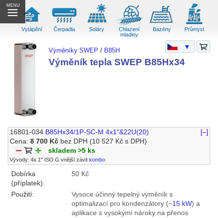
MENU
Vytápění
Čerpadla
Soláry
Chlazení
Bazény
Průmysl
mladiny
▼
Výměníky SWEP
/
B85H
Výměník tepla SWEP B85Hx34
16801-034
B85Hx34/1P-SC-M 4x1"&22U(20)
[–]
Cena:
8 700 Kč
bez DPH
(10 527 Kč s DPH)
skladem >5 ks
Vývody: 4x 1" ISO G vnější závit
kombo
Dobírka
50 Kč
(příplatek):
Použití:
Vysoce účinný tepelný výměník s
optimalizací pro kondenzátory (~
15 kW
) a
aplikace s vysokými nároky na přenos