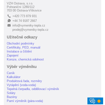
VZH Ostrava, s.r.o.
Pohraniční 1280/112
703 00 Ostrava-Vítkovice
+420 773 879 931
L
+44 74 9187 2667
E
info@vymeniky-tepla.cz
B
prodej@vymeniky-tepla.cz
Užitečné odkazy
Obchodní podmínky
Certifikáty, PED, manuál
Instalace a čištění
Zapojení
Koroze, chemická odolnost
Výběr výměníku
Ceník
Kalkulátor
Produktová řada, rozměry
Vytápění (voda-voda)
Tepelná čerpadla, oddělovací výměník
Soláry
Bazény
⬤
Parní výměník (pára-voda)