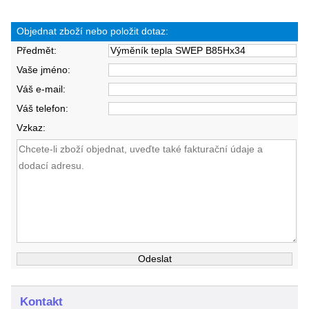
Objednat zboží nebo položit dotaz:
Předmět:
Vaše jméno:
Váš e-mail:
Váš telefon:
Vzkaz:
Kontakt