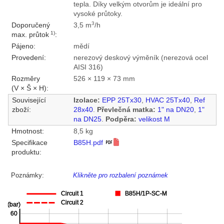
tepla. Díky velkým otvorům je ideální pro
vysoké průtoky.
3
Doporučený
3,5 m
/h
1)
max. průtok
:
Pájeno:
mědí
Provedení:
nerezový deskový výměník (nerezová ocel
AISI 316)
Rozměry
526 × 119 × 73 mm
(V × Š × H):
Související
Izolace:
EPP 25Tx30
,
HVAC 25Tx40
,
Ref
zboží:
28x40
.
Převlečná matka:
1" na DN20
,
1"
na DN25
.
Podpěra:
velikost M
Hmotnost:
8,5 kg
Specifikace
B85H.pdf
produktu:
Poznámky:
Klikněte pro rozbalení poznámek