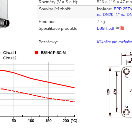
Rozměry (V × Š × H):
526 × 119 × 47 m
Související zboží:
Izolace:
EPP 25T
na DN20
,
1" na D
Hmotnost:
7 kg
Specifikace produktu:
B85H.pdf
Poznámky:
Klikněte pro rozbal