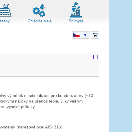
azény
Chladiče oleje
Průmysl
▼
[–]
lný výměník s optimalizací pro kondenzátory (~10
ysokými nároky na přenos tepla. Díky velkým
 pro vysoké průtoky.
výměník (nerezová ocel AISI 316)