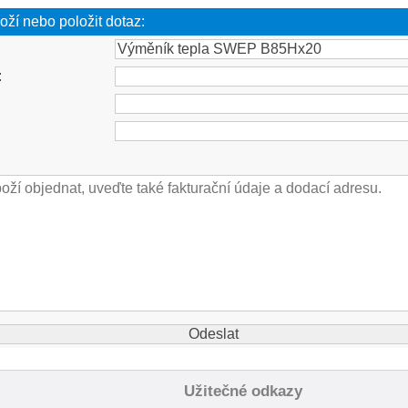
oží nebo položit dotaz:
:
Užitečné odkazy