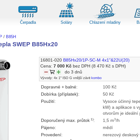
Čerpadla
Soláry
Chlazení mladiny
B
P
/
B85H
tepla SWEP B85Hx20
16801-020
B85Hx20/1P-SC-M 4x1"&22U(20)
Cena:
7 000 Kč
bez DPH
(8 470 Kč s DPH)
do 3 dnů
Vývody: 4x 1" ISO G vnější závit
kombo
Dopravné + balné:
100 Kč
Dobírka (příplatek):
50 Kč
Použití:
Vysoce účinný tepe
kW) a aplikace s v
otvorům je ideální
1)
3
Doporučený max. průtok
:
1,5 m
/h
Pájeno:
mědí
Provedení:
nerezový deskový 