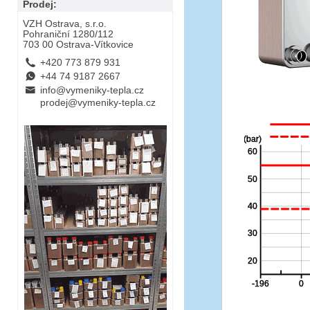
Prodej:
VZH Ostrava, s.r.o.
Pohraniční 1280/112
703 00 Ostrava-Vítkovice
L
+420 773 879 931
E
+44 74 9187 2667
B
info@vymeniky-tepla.cz
prodej@vymeniky-tepla.cz