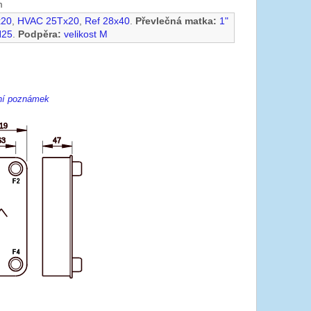
m
x20
,
HVAC 25Tx20
,
Ref 28x40
.
Převlečná matka:
1"
N25
.
Podpěra:
velikost M
ení poznámek