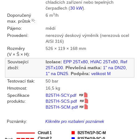
chladicích zařízení nebo tepelných
čerpadlech (
30 kW
).
3
Doporučený
6 m
/h
1)
max. průtok
:
Pájeno:
mědí
Provedení:
nerezový deskový výměník (nerezová ocel
AISI 316)
Rozměry
526 × 119 × 168 mm
(V × Š × H):
Související
Izolace:
EPP 25Tx80
,
HVAC 25Tx80
,
Ref
zboží:
25Tx100
.
Převlečná matka:
1" na DN20
,
1" na DN25
.
Podpěra:
velikost M
Testovací tlak:
50 bar
Hmotnost:
16,5 kg
Specifikace
B25TH-SCY.pdf
produktu:
B25TH-SCS.pdf
B25TH-SCM.pdf
Poznámky:
Klikněte pro rozbalení poznámek