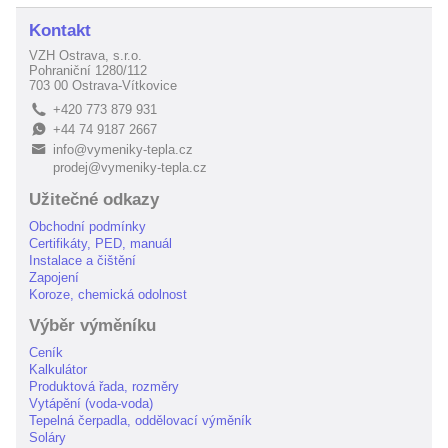
Kontakt
VZH Ostrava, s.r.o.
Pohraniční 1280/112
703 00 Ostrava-Vítkovice
+420 773 879 931
L
+44 74 9187 2667
E
info@vymeniky-tepla.cz
B
prodej@vymeniky-tepla.cz
Užitečné odkazy
Obchodní podmínky
Certifikáty, PED, manuál
Instalace a čištění
Zapojení
Koroze, chemická odolnost
Výběr výměníku
Ceník
Kalkulátor
Produktová řada, rozměry
Vytápění (voda-voda)
Tepelná čerpadla, oddělovací výměník
Soláry