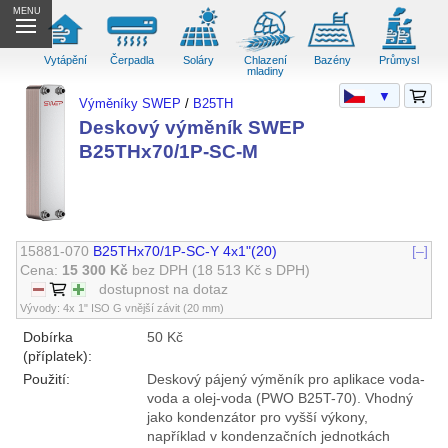
MENU
Vytápění
Čerpadla
Soláry
Chlazení
Bazény
Průmysl
mladiny
▼
Výměníky SWEP
/
B25TH
Deskový výměník SWEP
B25THx70/1P-SC-M
15881-070
B25THx70/1P-SC-Y 4x1"(20)
[–]
Cena:
15 300 Kč
bez DPH
(18 513 Kč s DPH)
dostupnost na dotaz
Vývody: 4x 1" ISO G vnější závit (20 mm)
Dobírka
50 Kč
(příplatek):
Použití:
Deskový pájený výměník pro aplikace voda-
voda a olej-voda (PWO B25T-70). Vhodný
jako kondenzátor pro vyšší výkony,
například v kondenzačních jednotkách