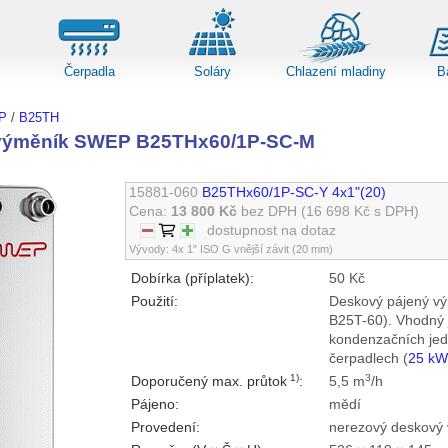
Čerpadla
Soláry
Chlazení mladiny
B
P
/
B25TH
výměník SWEP B25THx60/1P-SC-M
15881-060
B25THx60/1P-SC-Y 4x1"(20)
Cena:
13 800 Kč
bez DPH
(16 698 Kč s DPH)
dostupnost na dotaz
Vývody: 4x 1" ISO G vnější závit (20 mm)
Dobírka (příplatek):
50 Kč
Použití:
Deskový pájený vý
B25T-60). Vhodný j
kondenzačních jed
čerpadlech (
25 k
1)
3
Doporučený max. průtok
:
5,5 m
/h
Pájeno:
mědí
Provedení:
nerezový deskový 