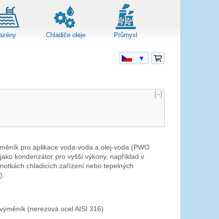
azény
Chladiče oleje
Průmysl
▼
[–]
měník pro aplikace voda-voda a olej-voda (PWO
ako kondenzátor pro vyšší výkony, například v
notkách chladicích zařízení nebo tepelných
W
).
výměník (nerezová ocel AISI 316)