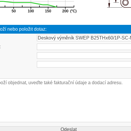
oží nebo položit dotaz:
: