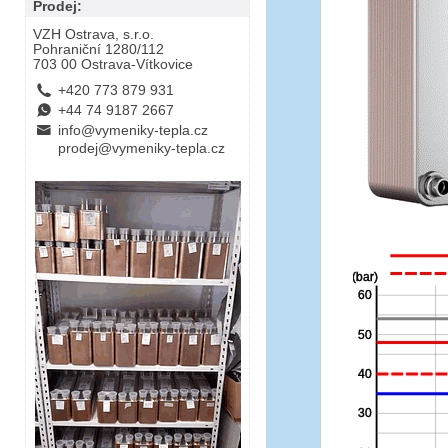
Prodej:
VZH Ostrava, s.r.o.
Pohraniční 1280/112
703 00 Ostrava-Vítkovice
L
+420 773 879 931
E
+44 74 9187 2667
B
info@vymeniky-tepla.cz
prodej@vymeniky-tepla.cz