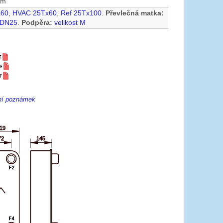
mm
x60
,
HVAC 25Tx60
,
Ref 25Tx100
.
Převlečná matka:
 DN25
.
Podpěra:
velikost M
ení poznámek