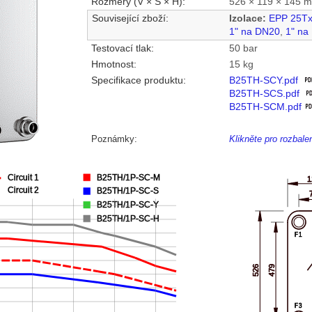
Rozměry (V × Š × H):
526 × 119 × 145 
Související zboží:
Izolace:
EPP 25T
1" na DN20
,
1" na
Testovací tlak:
50 bar
Hmotnost:
15 kg
Specifikace produktu:
B25TH-SCY.pdf
B25TH-SCS.pdf
B25TH-SCM.pdf
Poznámky:
Klikněte pro rozbal