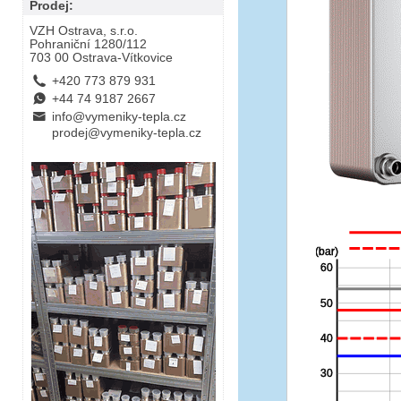
Prodej:
VZH Ostrava, s.r.o.
Pohraniční 1280/112
703 00 Ostrava-Vítkovice
L
+420 773 879 931
E
+44 74 9187 2667
B
info@vymeniky-tepla.cz
prodej@vymeniky-tepla.cz