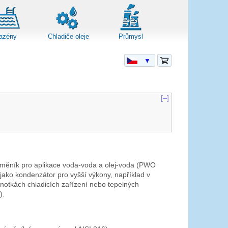
azény
Chladiče oleje
Průmysl
▼
[–]
měník pro aplikace voda-voda a olej-voda (PWO
ako kondenzátor pro vyšší výkony, například v
notkách chladicích zařízení nebo tepelných
W
).