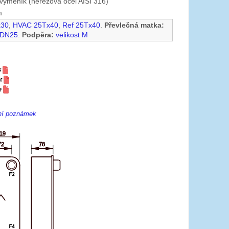
výměník (nerezová ocel AISI 316)
m
x30
,
HVAC 25Tx40
,
Ref 25Tx40
.
Převlečná matka:
 DN25
.
Podpěra:
velikost M
ení poznámek