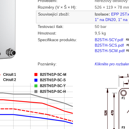
Provedení:
nerezový deskový 
Rozměry (V × Š × H):
526 × 119 × 78 m
Související zboží:
Izolace:
EPP 25T
1" na DN20
,
1" na
Testovací tlak:
50 bar
Hmotnost:
9,5 kg
Specifikace produktu:
B25TH-SCY.pdf
B25TH-SCS.pdf
B25TH-SCM.pdf
Poznámky:
Klikněte pro rozbal