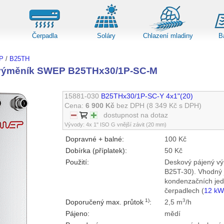
Čerpadla
Soláry
Chlazení mladiny
B
P
/
B25TH
výměník SWEP B25THx30/1P-SC-M
15881-030
B25THx30/1P-SC-Y 4x1"(20)
Cena:
6 900 Kč
bez DPH
(8 349 Kč s DPH)
dostupnost na dotaz
Vývody: 4x 1" ISO G vnější závit (20 mm)
Dopravné + balné:
100 Kč
Dobírka (příplatek):
50 Kč
Použití:
Deskový pájený vý
B25T-30). Vhodný j
kondenzačních jed
čerpadlech (
12 k
1)
3
Doporučený max. průtok
:
2,5 m
/h
Pájeno:
mědí