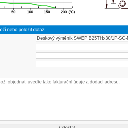
oží nebo položit dotaz:
: