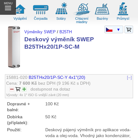
MENU
Vytápění
Čerpadla
Soláry
Chlazení
Bazény
Průmysl
mladiny
▼
Výměníky SWEP
/
B25TH
Deskový výměník SWEP
B25THx20/1P-SC-M
15881-020
B25THx20/1P-SC-Y 4x1"(20)
[–]
Cena:
7 600 Kč
bez DPH
(9 196 Kč s DPH)
dostupnost na dotaz
Vývody: 4x 1" ISO G vnější závit (20 mm)
Dopravné +
100 Kč
balné:
Dobírka
50 Kč
(příplatek):
Použití:
Deskový pájený výměník pro aplikace voda-
voda a olej-voda. Vhodný jako kondenzátor,