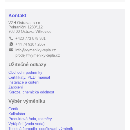
Kontakt
VZH Ostrava, s.r.o.
Pohraniční 1280/112
703 00 Ostrava-Vítkovice
+420 773 879 931
L
+44 74 9187 2667
E
info@vymeniky-tepla.cz
B
prodej@vymeniky-tepla.cz
Užitečné odkazy
Obchodní podmínky
Certifikáty, PED, manuál
Instalace a čištění
Zapojení
Koroze, chemická odolnost
Výběr výměníku
Ceník
Kalkulátor
Produktová řada, rozměry
Vytápění (voda-voda)
Tepelná čerpadla, oddělovací výměník