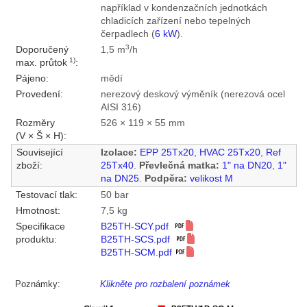
například v kondenzačních jednotkách
chladicích zařízení nebo tepelných
čerpadlech (
6 kW
).
3
Doporučený
1,5 m
/h
1)
max. průtok
:
Pájeno:
mědí
Provedení:
nerezový deskový výměník (nerezová ocel
AISI 316)
Rozměry
526 × 119 × 55 mm
(V × Š × H):
Související
Izolace:
EPP 25Tx20
,
HVAC 25Tx20
,
Ref
zboží:
25Tx40
.
Převlečná matka:
1" na DN20
,
1"
na DN25
.
Podpěra:
velikost M
Testovací tlak:
50 bar
Hmotnost:
7,5 kg
Specifikace
B25TH-SCY.pdf
produktu:
B25TH-SCS.pdf
B25TH-SCM.pdf
Poznámky:
Klikněte pro rozbalení poznámek