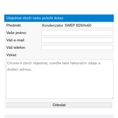
Objednat zboží nebo položit dotaz:
Předmět:
Vaše jméno:
Váš e-mail:
Váš telefon:
Vzkaz: