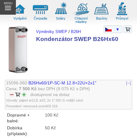
MENU
Vytápění
Čerpadla
Soláry
Chlazení
Bazény
Průmysl
mladiny
▼
Výměníky SWEP
/
B26H
Kondenzátor SWEP B26Hx60
15096-060
B26Hx60/1P-SC-M 12.8+22U+2x1"
[–]
Cena:
7 500 Kč
bez DPH
(9 075 Kč s DPH)
dostupnost na dotaz
Vývody: pájení ø12,8, ø22; 2x 1" ISO G vnější závit
Provedení: nerezová ocel AISI 316
Dopravné +
100 Kč
balné:
Dobírka
50 Kč
(příplatek):