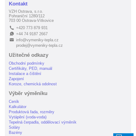
Kontakt
VZH Ostrava, s.r.o.
Pohraniční 1280/112
703 00 Ostrava-Vítkovice
+420 773 879 931
L
+44 74 9187 2667
E
info@vymeniky-tepla.cz
B
prodej@vymeniky-tepla.cz
Užitečné odkazy
Obchodní podmínky
Certifikáty, PED, manuál
Instalace a čištění
Zapojení
Koroze, chemická odolnost
Výběr výměníku
Ceník
Kalkulátor
Produktová řada, rozměry
Vytápění (voda-voda)
Tepelná čerpadla, oddělovací výměník
Soláry
Bazény