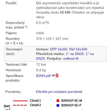
Použití:
Má asymetrické uspořádání kanálků a je
optimalizován jako kondenzátor pro tepelná
čerpadla okolo
22 kW.
Chladivo se připojuje
vlevo.
3
Doporučený
6,5 m
/h
1)
max. průtok
:
Pájeno:
mědí
Rozměry
376 × 119 × 107 mm
(V × Š × H):
Související
Izolace:
EPP 16x60
,
Ref 16x100
.
zboží:
Převlečná matka:
1" na DN20
,
1" na
DN25
.
Podpěra:
velikost M
Testovací tlak:
72 bar
Hmotnost:
8,4 kg
Specifikace
B26H.pdf
produktu:
Poznámky:
Klikněte pro rozbalení poznámek