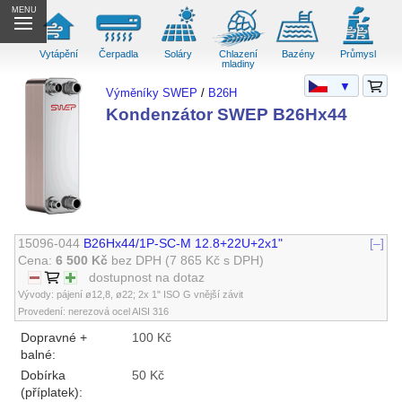
MENU
Vytápění
Čerpadla
Soláry
Chlazení
Bazény
Průmysl
mladiny
▼
Výměníky SWEP
/
B26H
Kondenzátor SWEP B26Hx44
15096-044
B26Hx44/1P-SC-M 12.8+22U+2x1"
[–]
Cena:
6 500 Kč
bez DPH
(7 865 Kč s DPH)
dostupnost na dotaz
Vývody: pájení ø12,8, ø22; 2x 1" ISO G vnější závit
Provedení: nerezová ocel AISI 316
Dopravné +
100 Kč
balné:
Dobírka
50 Kč
(příplatek):