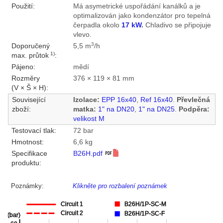
Použití:
Má asymetrické uspořádání kanálků a je
optimalizován jako kondenzátor pro tepelná
čerpadla okolo
17 kW
.
Chladivo se připojuje
vlevo.
3
Doporučený
5,5 m
/h
1)
max. průtok
:
Pájeno:
mědí
Rozměry
376 × 119 × 81 mm
(V × Š × H):
Související
Izolace:
EPP 16x40
,
Ref 16x40
.
Převlečná
zboží:
matka:
1" na DN20
,
1" na DN25
.
Podpěra:
velikost M
Testovací tlak:
72 bar
Hmotnost:
6,6 kg
Specifikace
B26H.pdf
produktu:
Poznámky:
Klikněte pro rozbalení poznámek