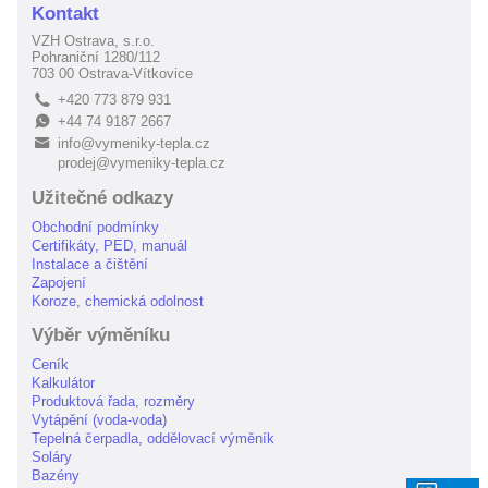
Kontakt
VZH Ostrava, s.r.o.
Pohraniční 1280/112
703 00 Ostrava-Vítkovice
+420 773 879 931
L
+44 74 9187 2667
E
info@vymeniky-tepla.cz
B
prodej@vymeniky-tepla.cz
Užitečné odkazy
Obchodní podmínky
Certifikáty, PED, manuál
Instalace a čištění
Zapojení
Koroze, chemická odolnost
Výběr výměníku
Ceník
Kalkulátor
Produktová řada, rozměry
Vytápění (voda-voda)
Tepelná čerpadla, oddělovací výměník
Soláry
Bazény