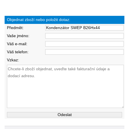
Objednat zboží nebo položit dotaz:
Předmět:
Vaše jméno:
Váš e-mail:
Váš telefon:
Vzkaz: