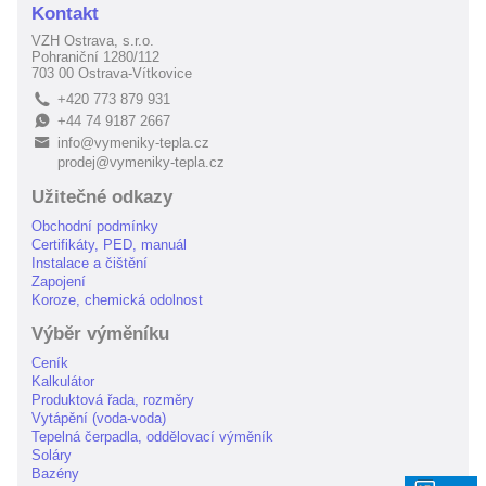
Kontakt
VZH Ostrava, s.r.o.
Pohraniční 1280/112
703 00 Ostrava-Vítkovice
+420 773 879 931
L
+44 74 9187 2667
E
info@vymeniky-tepla.cz
B
prodej@vymeniky-tepla.cz
Užitečné odkazy
Obchodní podmínky
Certifikáty, PED, manuál
Instalace a čištění
Zapojení
Koroze, chemická odolnost
Výběr výměníku
Ceník
Kalkulátor
Produktová řada, rozměry
Vytápění (voda-voda)
Tepelná čerpadla, oddělovací výměník
Soláry
Bazény