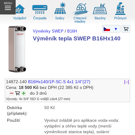
MENU
Vytápění
Čerpadla
Soláry
Chlazení
Bazény
Průmysl
mladiny
▼
Výměníky SWEP
/
B16H
Výměník tepla SWEP B16Hx140
14872-140
B16Hx140/1P-SC-S 4x1 1/4"(27)
[–]
Cena:
18 500 Kč
bez DPH
(22 385 Kč s DPH)
do 3 dnů
Vývody: 4x 5/4" ISO G vnější závit (27 mm)
Dobírka
50 Kč
(příplatek):
Použití:
Vyvinut zvláště pro aplikace voda-voda:
vytápění a ohřev teplé vody (menší
výměníkové stanice tepla), solární