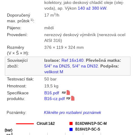
kolektory, jako deskový chladič oleje (olej-
voda), ap. Výkon
140 až 380 kW
.
3
Doporučený
17 m
/h
1)
max. průtok
:
Pájeno:
mědí
Provedení:
nerezový deskový výměník (nerezová ocel
AISI 316)
Rozměry
376 × 119 × 324 mm
(V × Š × H):
Související
Izolace:
Ref 16x140
.
Převlečná matka:
zboží:
5/4" na DN25
,
5/4" na DN32
.
Podpěra:
velikost M
Testovací tlak:
50 bar
Hmotnost:
19,5 kg
Specifikace
B16.pdf
produktu:
B16-cz.pdf
Poznámky:
Klikněte pro rozbalení poznámek