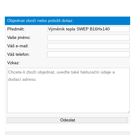
Objednat zboží nebo položit dotaz:
Předmět:
Vaše jméno:
Váš e-mail:
Váš telefon:
Vzkaz: