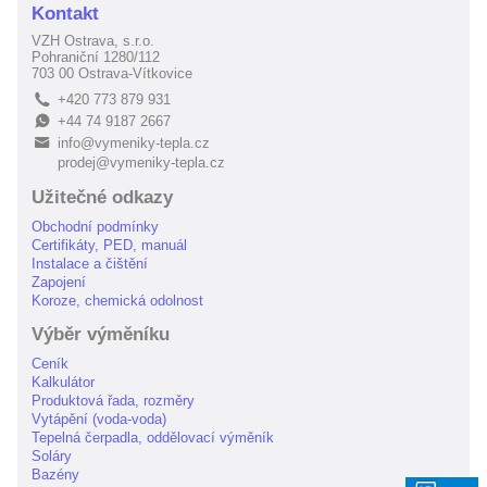
Kontakt
VZH Ostrava, s.r.o.
Pohraniční 1280/112
703 00 Ostrava-Vítkovice
+420 773 879 931
L
+44 74 9187 2667
E
info@vymeniky-tepla.cz
B
prodej@vymeniky-tepla.cz
Užitečné odkazy
Obchodní podmínky
Certifikáty, PED, manuál
Instalace a čištění
Zapojení
Koroze, chemická odolnost
Výběr výměníku
Ceník
Kalkulátor
Produktová řada, rozměry
Vytápění (voda-voda)
Tepelná čerpadla, oddělovací výměník
Soláry
Bazény