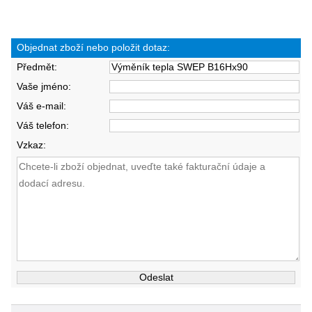
Objednat zboží nebo položit dotaz:
Předmět:
Vaše jméno:
Váš e-mail:
Váš telefon:
Vzkaz: