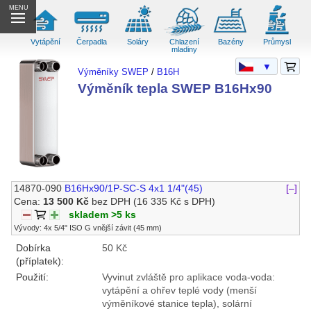
MENU
Vytápění
Čerpadla
Soláry
Chlazení
Bazény
Průmysl
mladiny
▼
Výměníky SWEP
/
B16H
Výměník tepla SWEP B16Hx90
14870-090
B16Hx90/1P-SC-S 4x1 1/4"(45)
[–]
Cena:
13 500 Kč
bez DPH
(16 335 Kč s DPH)
skladem >5 ks
Vývody: 4x 5/4" ISO G vnější závit (45 mm)
Dobírka
50 Kč
(příplatek):
Použití:
Vyvinut zvláště pro aplikace voda-voda:
vytápění a ohřev teplé vody (menší
výměníkové stanice tepla), solární