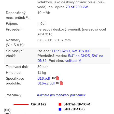
kolektory, jako deskový chladič oleje (olej-
voda), ap. Výkon
70 až 200 kW
.
3
Doporučený
10 m
/h
1)
max. průtok
:
Pájeno:
mědí
Provedení:
nerezový deskový výměník (nerezová ocel
AISI 316)
Rozměry
376 × 119 × 167 mm
(V × Š × H):
Související
Izolace:
EPP 16x80
,
Ref 16x100
.
zboží:
Převlečná matka:
5/4" na DN25
,
5/4" na
DN32
.
Podpěra:
velikost M
Testovací tlak:
50 bar
Hmotnost:
11 kg
Specifikace
B16.pdf
produktu:
B16-cz.pdf
Poznámky:
Klikněte pro rozbalení poznámek