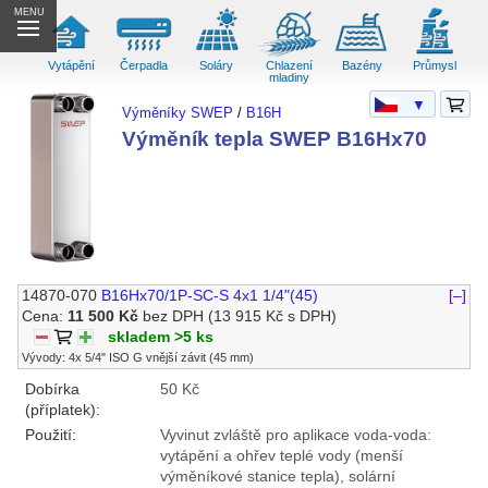
MENU
Vytápění
Čerpadla
Soláry
Chlazení
Bazény
Průmysl
mladiny
▼
Výměníky SWEP
/
B16H
Výměník tepla SWEP B16Hx70
14870-070
B16Hx70/1P-SC-S 4x1 1/4"(45)
[–]
Cena:
11 500 Kč
bez DPH
(13 915 Kč s DPH)
skladem >5 ks
Vývody: 4x 5/4" ISO G vnější závit (45 mm)
Dobírka
50 Kč
(příplatek):
Použití:
Vyvinut zvláště pro aplikace voda-voda:
vytápění a ohřev teplé vody (menší
výměníkové stanice tepla), solární