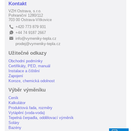
Kontakt
VZH Ostrava, s.r.o.
Pohraniční 1280/112
703 00 Ostrava-Vítkovice
+420 773 879 931
L
+44 74 9187 2667
E
info@vymeniky-tepla.cz
B
prodej@vymeniky-tepla.cz
Užitečné odkazy
Obchodní podmínky
Certifikáty, PED, manuál
Instalace a čištění
Zapojení
Koroze, chemická odolnost
Výběr výměníku
Ceník
Kalkulátor
Produktová řada, rozměry
Vytápění (voda-voda)
Tepelná čerpadla, oddělovací výměník
Soláry
Bazény