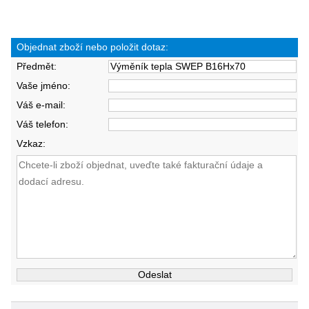
Objednat zboží nebo položit dotaz:
Předmět:
Vaše jméno:
Váš e-mail:
Váš telefon:
Vzkaz: