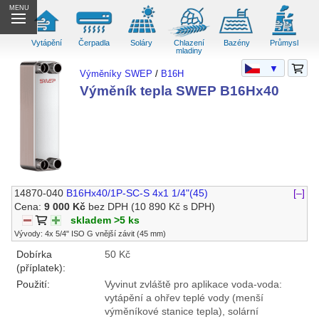
MENU
Vytápění
Čerpadla
Soláry
Chlazení
Bazény
Průmysl
mladiny
▼
Výměníky SWEP
/
B16H
Výměník tepla SWEP B16Hx40
14870-040
B16Hx40/1P-SC-S 4x1 1/4"(45)
[–]
Cena:
9 000 Kč
bez DPH
(10 890 Kč s DPH)
skladem >5 ks
Vývody: 4x 5/4" ISO G vnější závit (45 mm)
Dobírka
50 Kč
(příplatek):
Použití:
Vyvinut zvláště pro aplikace voda-voda:
vytápění a ohřev teplé vody (menší
výměníkové stanice tepla), solární