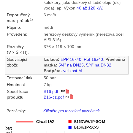
kolektory, jako deskový chladič oleje (olej-
voda), ap. Výkon
40 až 120 kW
.
3
Doporučený
6 m
/h
1)
max. průtok
:
Pájeno:
mědí
Provedení:
nerezový deskový výměník (nerezová ocel
AISI 316)
Rozměry
376 × 119 × 100 mm
(V × Š × H):
Související
Izolace:
EPP 16x40
,
Ref 16x40
.
Převlečná
zboží:
matka:
5/4" na DN25
,
5/4" na DN32
.
Podpěra:
velikost M
Testovací tlak:
50 bar
Hmotnost:
7 kg
Specifikace
B16.pdf
produktu:
B16-cz.pdf
Poznámky:
Klikněte pro rozbalení poznámek