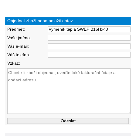
Objednat zboží nebo položit dotaz:
Předmět:
Vaše jméno:
Váš e-mail:
Váš telefon:
Vzkaz: