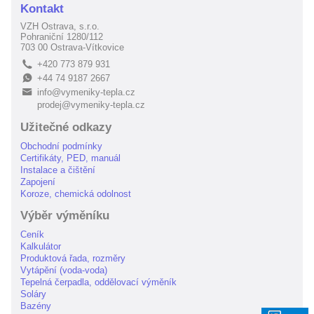
Kontakt
VZH Ostrava, s.r.o.
Pohraniční 1280/112
703 00 Ostrava-Vítkovice
+420 773 879 931
L
+44 74 9187 2667
E
info@vymeniky-tepla.cz
B
prodej@vymeniky-tepla.cz
Užitečné odkazy
Obchodní podmínky
Certifikáty, PED, manuál
Instalace a čištění
Zapojení
Koroze, chemická odolnost
Výběr výměníku
Ceník
Kalkulátor
Produktová řada, rozměry
Vytápění (voda-voda)
Tepelná čerpadla, oddělovací výměník
Soláry
Bazény